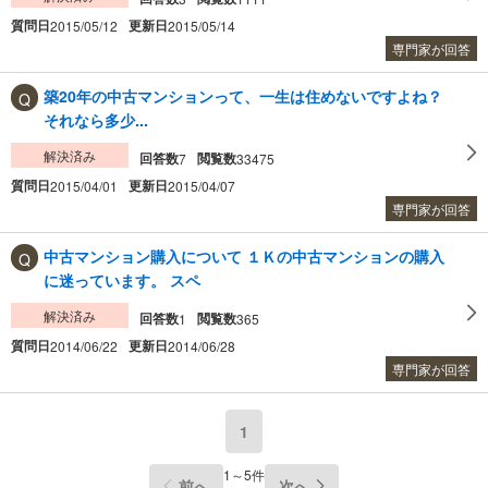
質問日
更新日
2015/05/12
2015/05/14
専門家が回答
築20年の中古マンションって、一生は住めないですよね？
それなら多少...
解決済み
回答数
閲覧数
7
33475
質問日
更新日
2015/04/01
2015/04/07
専門家が回答
中古マンション購入について １Ｋの中古マンションの購入
に迷っています。 スペ
解決済み
回答数
閲覧数
1
365
質問日
更新日
2014/06/22
2014/06/28
専門家が回答
1
1～5件
前へ
次へ