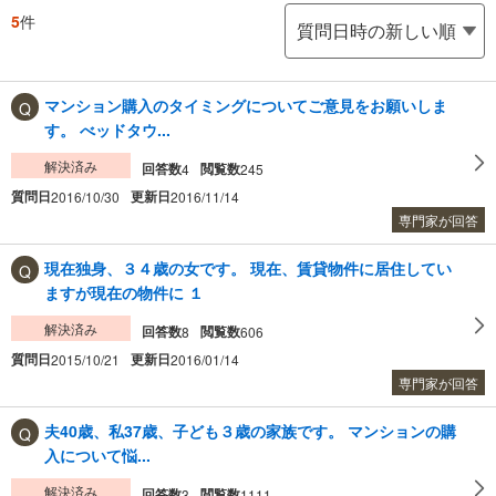
5
件
マンション購入のタイミングについてご意見をお願いしま
す。 べッドタウ...
解決済み
回答数
閲覧数
4
245
質問日
更新日
2016/10/30
2016/11/14
専門家が回答
現在独身、３４歳の女です。 現在、賃貸物件に居住してい
ますが現在の物件に １
解決済み
回答数
閲覧数
8
606
質問日
更新日
2015/10/21
2016/01/14
専門家が回答
夫40歳、私37歳、子ども３歳の家族です。 マンションの購
入について悩...
解決済み
回答数
閲覧数
3
1111