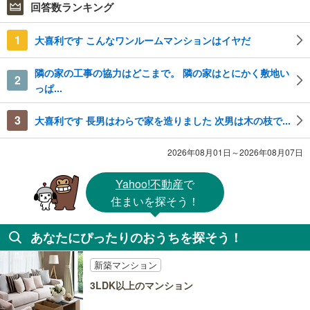
回答数ランキング
1
大喜利です こんなワンルームマンションはイヤだ
隣の家の工事の協力はどこまで。 隣の家はとにかく敷地い
2
っぱ...
3
大喜利です 長男はわらで家を造りました 次男は木の枝で...
2026年08月01日～2026年08月07日
Yahoo!不動産
で
住まいを探そう！
あなたにぴったりのおうちを探そう！
新築マンション
3LDK以上のマンション