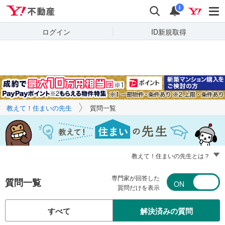
Yahoo!不動産
キーワードで
Yahoo!不動産
検索
通知
質問を探す
i
ログイン
ID新規取得
教えて！住まいの先生
質問一覧
教えて！住まいの先生とは？
専門家が回答した
質問一覧
質問だけを表示
すべて
解決済みの質問