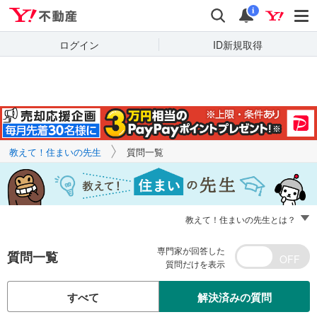
Yahoo!不動産
キーワードで
Yahoo!不動産
検索
通知
質問を探す
i
ログイン
ID新規取得
教えて！住まいの先生
質問一覧
教えて！住まいの先生とは？
専門家が回答した
質問一覧
質問だけを表示
すべて
解決済みの質問