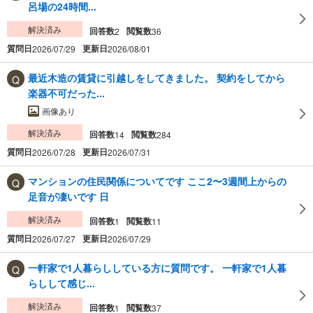
呂場の24時間...
解決済み
回答数
閲覧数
2
36
質問日
更新日
2026/07/29
2026/08/01
最近木造の賃貸に引越しをしてきました。 契約をしてから
楽器不可だった...
画像あり
解決済み
回答数
閲覧数
14
284
質問日
更新日
2026/07/28
2026/07/31
マンションの住民関係についてです ここ2〜3週間上からの
足音が凄いです 日
解決済み
回答数
閲覧数
1
11
質問日
更新日
2026/07/27
2026/07/29
一軒家で1人暮らししている方に質問です。 一軒家で1人暮
らしして感じ...
解決済み
回答数
閲覧数
1
37