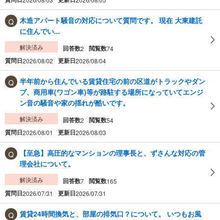
木造アパート騒音の対応について質問です。 現在 大東建託
に住んでい...
解決済み
回答数
閲覧数
2
74
質問日
更新日
2026/08/02
2026/08/04
半年前から住んでいる賃貸住宅の前の区道がトラックやダン
プ、商用車(ワゴン車)等が路駐する場所になっていてエンジ
ン音の騒音や家の揺れが酷いです。
解決済み
回答数
閲覧数
2
54
質問日
更新日
2026/08/01
2026/08/03
【至急】高圧的なマンションの理事長と、ずさんな対応の管
理会社について。
解決済み
回答数
閲覧数
7
165
質問日
更新日
2026/07/31
2026/07/31
賃貸24時間換気と、部屋の排気口？について。 いつもお風