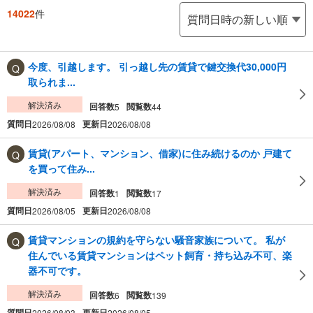
14022
件
今度、引越します。 引っ越し先の賃貸で鍵交換代30,000円
取られま...
解決済み
回答数
閲覧数
5
44
質問日
更新日
2026/08/08
2026/08/08
賃貸(アパート、マンション、借家)に住み続けるのか 戸建て
を買って住み...
解決済み
回答数
閲覧数
1
17
質問日
更新日
2026/08/05
2026/08/08
賃貸マンションの規約を守らない騒音家族について。 私が
住んでいる賃貸マンションはペット飼育・持ち込み不可、楽
器不可です。
解決済み
回答数
閲覧数
6
139
質問日
更新日
2026/08/03
2026/08/05