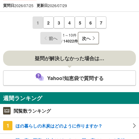
質問日
更新日
2026/07/25
2026/07/29
1
2
3
4
5
6
7
1～10件
前へ
次へ
/
14022件
疑問が解決しなかった場合は…
Yahoo!知恵袋で質問する
週間ランキング
閲覧数ランキング
1
ほの暮らしの木炭はどのように作りますか？