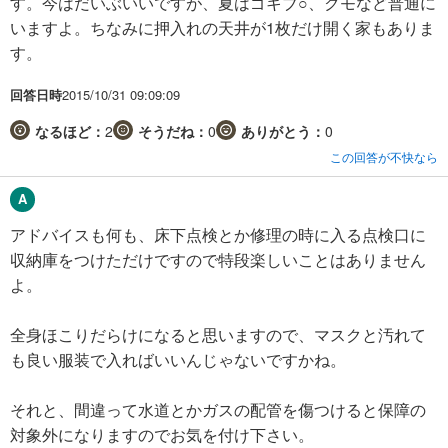
す。今はだいぶいいですが、夏はゴキブ○、クモなど普通に
いますよ。ちなみに押入れの天井が1枚だけ開く家もありま
す。
回答日時
2015/10/31 09:09:09
なるほど：
2
そうだね：
0
ありがとう：
0
この回答が不快なら
アドバイスも何も、床下点検とか修理の時に入る点検口に
収納庫をつけただけですので特段楽しいことはありません
よ。
全身ほこりだらけになると思いますので、マスクと汚れて
も良い服装で入ればいいんじゃないですかね。
それと、間違って水道とかガスの配管を傷つけると保障の
対象外になりますのでお気を付け下さい。