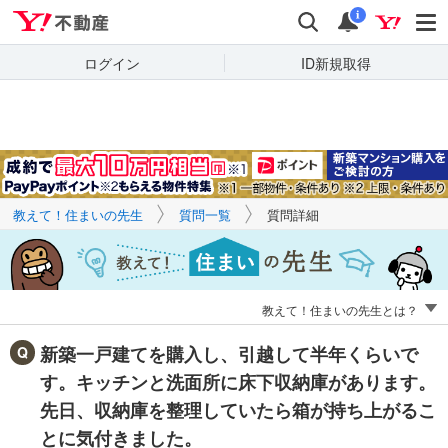
Yahoo!不動産
キーワードで
Yahoo!不動産
検索
通知
質問を探す
i
ログイン
ID新規取得
教えて！住まいの先生
質問一覧
質問詳細
教えて！住まいの先生とは？
新築一戸建てを購入し、引越して半年くらいで
す。キッチンと洗面所に床下収納庫があります。
先日、収納庫を整理していたら箱が持ち上がるこ
とに気付きました。