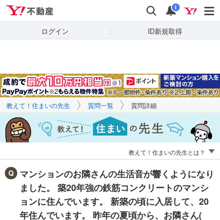
Yahoo!不動産
キーワードで
Yahoo!不動産
検索
通知
質問を探す
i
ログイン
ID新規取得
教えて！住まいの先生
質問一覧
質問詳細
教えて！住まいの先生とは？
マンションのお隣さんの生活音が響くようになり
ました。 築20年強の鉄筋コンクリートのマンシ
ョンに住んでいます。 新築の頃に入居して、20
年住んでいます。 昨年の夏頃から、お隣さん(