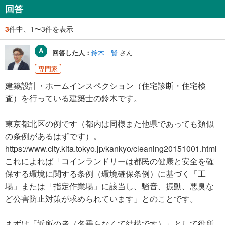
回答
3
件中、1〜3件を表示
回答した人：
鈴木 賢
さん
専門家
建築設計・ホームインスペクション（住宅診断・住宅検
査）を行っている建築士の鈴木です。
東京都北区の例です（都内は同様また他県であっても類似
の条例があるはずです）。
https://www.city.kita.tokyo.jp/kankyo/cleaning20151001.html
これによれば「コインランドリーは都民の健康と安全を確
保する環境に関する条例（環境確保条例）に基づく「工
場」または「指定作業場」に該当し、騒音、振動、悪臭な
ど公害防止対策が求められています」とのことです。
まずは「近所の者（名乗らなくて結構です）」として役所