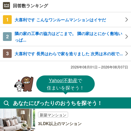
回答数ランキング
1
大喜利です こんなワンルームマンションはイヤだ
隣の家の工事の協力はどこまで。 隣の家はとにかく敷地い
2
っぱ...
3
大喜利です 長男はわらで家を造りました 次男は木の枝で...
2026年08月01日～2026年08月07日
Yahoo!不動産
で
住まいを探そう！
あなたにぴったりのおうちを探そう！
新築マンション
3LDK以上のマンション