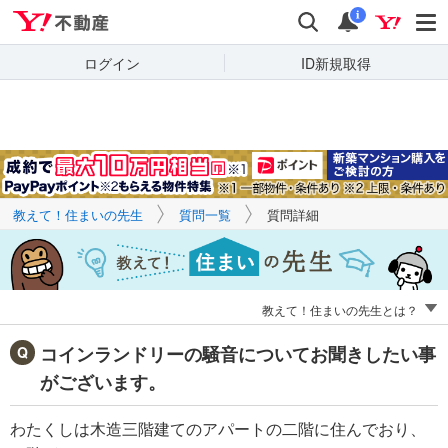
Yahoo!不動産
キーワードで
Yahoo!不動産
検索
通知
質問を探す
i
ログイン
ID新規取得
教えて！住まいの先生
質問一覧
質問詳細
教えて！住まいの先生とは？
コインランドリーの騒音についてお聞きしたい事
がございます。
わたくしは木造三階建てのアパートの二階に住んでおり、