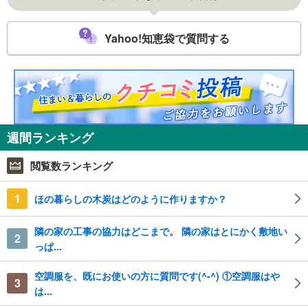
Yahoo!知恵袋で質問する
週間ランキング
閲覧数ランキング
1
ほの暮らしの木炭はどのように作りますか？
隣の家の工事の協力はどこまで。 隣の家はとにかく敷地い
2
っぱ...
空調服を、既にお使いの方に質問です(^-^) ①空調服はや
3
は...