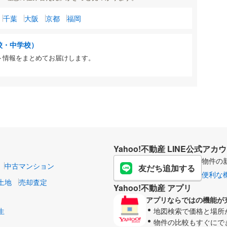
千葉
大阪
京都
福岡
校・中学校）
ト情報をまとめてお届けします。
Yahoo!不動産 LINE公式アカ
物件の
中古マンション
友だち追加する
便利な
土地
売却査定
Yahoo!不動産 アプリ
アプリならではの機能が
生
地図検索で価格と場所
物件の比較もすぐにで