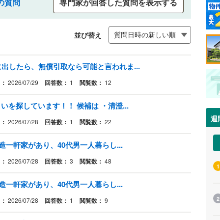
の質問
専門家が回答した質問を表示する
並び替え
出したら、無償引取なら可能と言われま...
日：
2026/07/29
回答数：
1
閲覧数：
12
を探しています！！ 候補は ・清澄...
週
日：
2026/07/28
回答数：
1
閲覧数：
22
造一軒家があり、40代男一人暮らし...
日：
2026/07/28
回答数：
3
閲覧数：
48
1
造一軒家があり、40代男一人暮らし...
2
日：
2026/07/28
回答数：
1
閲覧数：
9