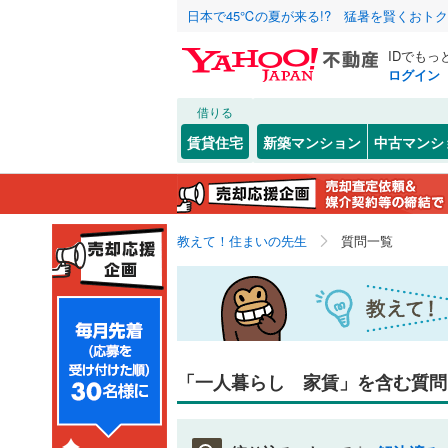
日本で45℃の夏が来る!? 猛暑を賢くおト
IDでもっ
ログイン
借りる
賃貸住宅
新築マンション
中古マンシ
教えて！住まいの先生
質問一覧
「一人暮らし 家賃」を含む質問