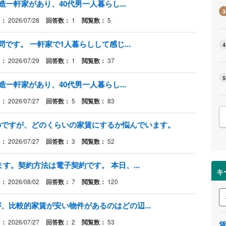
造一軒家があり、40代男一人暮らし...
3
日：
2026/07/28
回答数：
1
閲覧数：
5
です。 一軒家で1人暮らしして感じ...
4
日：
2026/07/29
回答数：
1
閲覧数：
37
5
造一軒家があり、40代男一人暮らし...
日：
2026/07/27
回答数：
5
閲覧数：
83
のですが、どのくらいの家賃にするか悩んでいます。
日：
2026/07/27
回答数：
3
閲覧数：
52
す。契約方法は電子契約です。 本日、...
キ
日：
2026/08/02
回答数：
7
閲覧数：
120
、比較的家賃が安い物件があるのはどの辺...
日：
2026/07/27
回答数：
2
閲覧数：
53