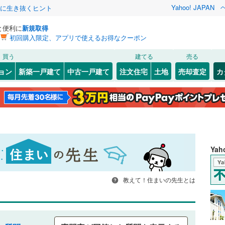
Yahoo! JAPAN
クに生き抜くヒント
と便利に
新規取得
初回購入限定、アプリで使えるお得なクーポン
買う
建てる
売る
ョン
新築一戸建て
中古一戸建て
注文住宅
土地
売却査定
カ
Ya
教えて！住まいの先生とは