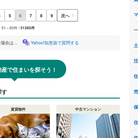
4
5
6
7
8
9
次へ
51～60件 /
31385件
た場合は…
Yahoo!知恵袋で質問する
!不動産で住まいを探そう！
探す
賃貸物件
中古マンション