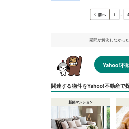
前へ
1
…
疑問が解決しなかっ
Yahoo
関連する物件をYahoo!不動産で
新築マンション