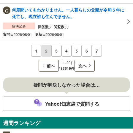
何度聞いてもわかりません。一人暮らしの父親が令和５年に
死亡し、現在誰も住んでません。
解決済み
回答数
閲覧数
6
55
質問日
更新日
2026/08/01
2026/08/01
1
2
3
4
5
6
7
11～20件
前へ
次へ
/
83619件
疑問が解決しなかった場合は…
Yahoo!知恵袋で質問する
週間ランキング