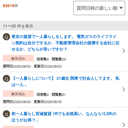
83619
件
11〜20 件を表示
東京の賃貸で一人暮らしをします。 電気ガスのライフライ
ン契約は自分でするか、不動産管理会社の提携する会社に任
せるか、どちらが良いですか？
解決済み
回答数
閲覧数
4
29
質問日
更新日
2026/08/03
2026/08/03
【一人暮らしについて】 21歳女 関東で社会人してます。 私
は一人...
解決済み
回答数
閲覧数
4
91
質問日
更新日
2026/08/03
2026/08/05
初一人暮らし宮城賃貸 1Rでも全然高い、なんなら1LDKの
ほうがお得？...