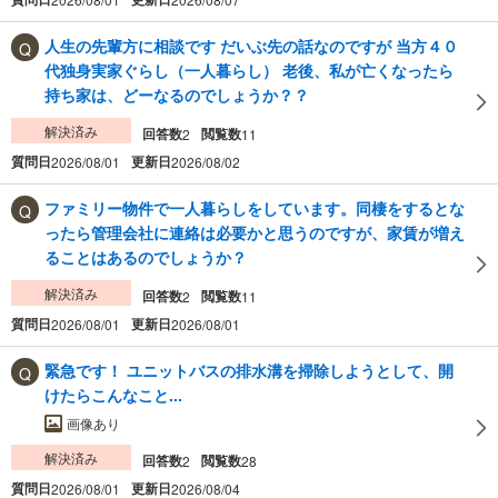
人生の先輩方に相談です だいぶ先の話なのですが 当方４０
代独身実家ぐらし（一人暮らし） 老後、私が亡くなったら
持ち家は、どーなるのでしょうか？？
解決済み
回答数
閲覧数
2
11
質問日
更新日
2026/08/01
2026/08/02
ファミリー物件で一人暮らしをしています。同棲をするとな
ったら管理会社に連絡は必要かと思うのですが、家賃が増え
ることはあるのでしょうか？
解決済み
回答数
閲覧数
2
11
質問日
更新日
2026/08/01
2026/08/01
緊急です！ ユニットバスの排水溝を掃除しようとして、開
けたらこんなこと...
画像あり
解決済み
回答数
閲覧数
2
28
質問日
更新日
2026/08/01
2026/08/04