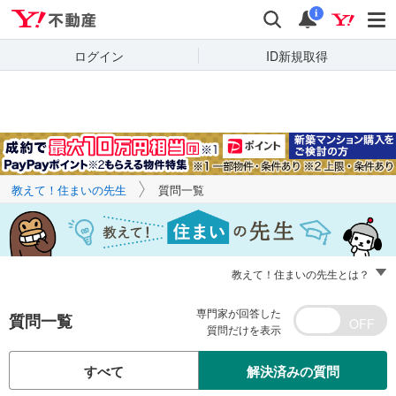
Yahoo!不動産
キーワードで
Yahoo!不動産
検索
通知
質問を探す
i
ログイン
ID新規取得
教えて！住まいの先生
質問一覧
教えて！住まいの先生とは？
専門家が回答した
質問一覧
質問だけを表示
すべて
解決済みの質問