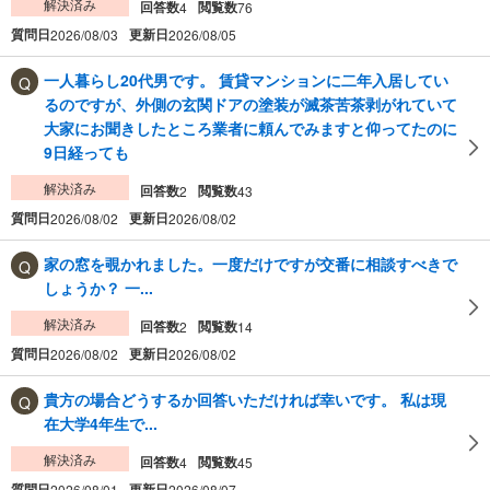
解決済み
回答数
閲覧数
4
76
質問日
更新日
2026/08/03
2026/08/05
一人暮らし20代男です。 賃貸マンションに二年入居してい
るのですが、外側の玄関ドアの塗装が滅茶苦茶剥がれていて
大家にお聞きしたところ業者に頼んでみますと仰ってたのに
9日経っても
解決済み
回答数
閲覧数
2
43
質問日
更新日
2026/08/02
2026/08/02
家の窓を覗かれました。一度だけですが交番に相談すべきで
しょうか？ 一...
解決済み
回答数
閲覧数
2
14
質問日
更新日
2026/08/02
2026/08/02
貴方の場合どうするか回答いただければ幸いです。 私は現
在大学4年生で...
解決済み
回答数
閲覧数
4
45
質問日
更新日
2026/08/01
2026/08/07