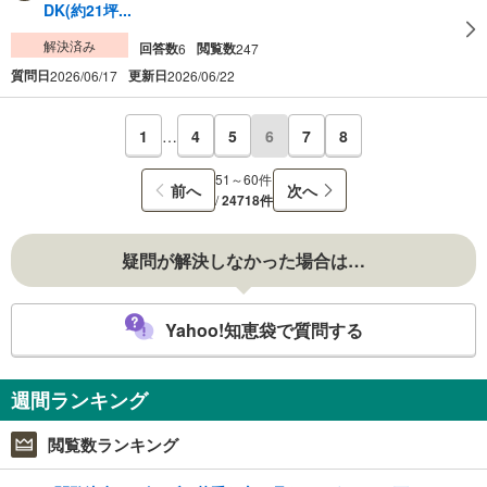
DK(約21坪...
解決済み
回答数
閲覧数
6
247
質問日
更新日
2026/06/17
2026/06/22
1
…
4
5
6
7
8
51～60件
前へ
次へ
/
24718件
疑問が解決しなかった場合は…
Yahoo!知恵袋で質問する
週間ランキング
閲覧数ランキング