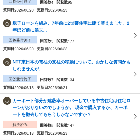
回答受付終了
回答数
閲覧数
4
95
質問日
更新日
2026/06/20
2026/06/23
親子ローンを組み、7年前に2世帯住宅に建て替えました。2
年ほど前に娘夫...
回答受付終了
回答数
閲覧数
5
177
質問日
更新日
2026/06/20
2026/06/23
NTT東日本の電柱の支柱の移動について。おかしな質問かも
しれませんが、...
回答受付終了
回答数
閲覧数
7
134
質問日
更新日
2026/06/18
2026/06/21
カーポート部分が建蔽率オーバーしている中古住宅は住宅ロ
ーンがおりないのでしょうか。 現金で購入するか、カーポ
ートを撤去してもらうしかないですか？
解決済み
回答数
閲覧数
5
147
質問日
更新日
2026/06/18
2026/06/23