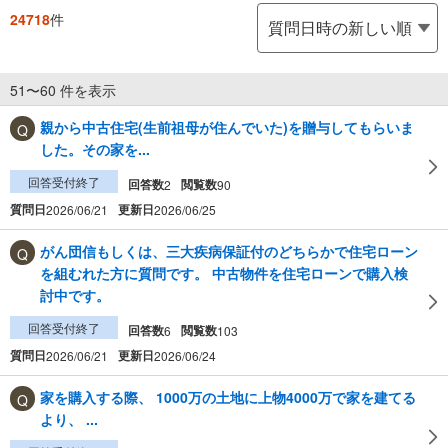
24718
件
51〜60 件を表示
親から中古住宅(生前祖母が住んでいた)を贈与してもらいま
した。その家を...
回答受付終了
回答数
閲覧数
2
90
質問日
更新日
2026/06/21
2026/06/25
がん団信もしくは、三大疾病保証付のどちらかで住宅ローン
を組むれた方に質問です。 中古物件を住宅ローンで購入検
討中です。
回答受付終了
回答数
閲覧数
6
103
質問日
更新日
2026/06/21
2026/06/24
家を購入する際、 1000万の土地に上物4000万で家を建てる
より、 ...