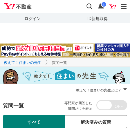
Yahoo!不動産
キーワードで
Yahoo!不動産
検索
通知
質問を探す
i
ログイン
ID新規取得
教えて！住まいの先生
質問一覧
教えて！住まいの先生とは？
専門家が回答した
質問一覧
質問だけを表示
すべて
解決済みの質問