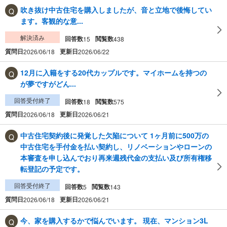
吹き抜け中古住宅を購入しましたが、音と立地で後悔してい
ます。客観的な意...
解決済み
回答数
閲覧数
15
438
質問日
更新日
2026/06/18
2026/06/22
12月に入籍をする20代カップルです。マイホームを持つの
が夢ですがどん...
回答受付終了
回答数
閲覧数
18
575
質問日
更新日
2026/06/18
2026/06/21
中古住宅契約後に発覚した欠陥について 1ヶ月前に500万の
中古住宅を手付金を払い契約し、リノベーションやローンの
本審査を申し込んでおり再来週残代金の支払い及び所有権移
転登記の予定です。
回答受付終了
回答数
閲覧数
5
143
質問日
更新日
2026/06/18
2026/06/21
今、家を購入するかで悩んでいます。 現在、マンション3L