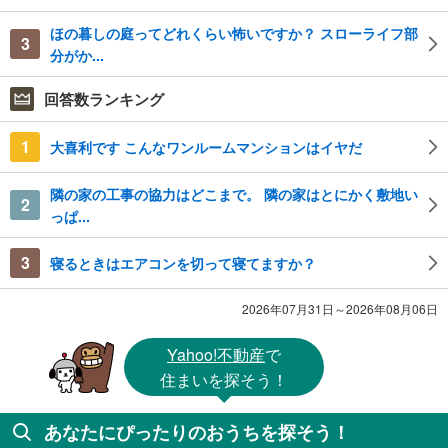
ほの暮しの庭ってどれくらい怖いですか？ スローライフ部
3
分がか...
回答数ランキング
1
大喜利です こんなワンルームマンションはイヤだ
隣の家の工事の協力はどこまで。 隣の家はとにかく敷地い
2
っぱ...
3
寝るときはエアコンを切って寝てますか？
2026年07月31日～2026年08月06日
Yahoo!不動産
で
住まいを探そう！
あなたにぴったりのおうちを探そう！