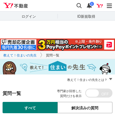
Yahoo!不動産
キーワードで
Yahoo!不動産
検索
通知
質問を探す
i
ログイン
ID新規取得
教えて！住まいの先生
質問一覧
教えて！住まいの先生とは？
専門家が回答した
質問一覧
質問だけを表示
すべて
解決済みの質問