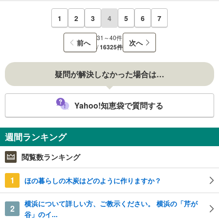
1
2
3
4
5
6
7
31～40件
前へ
次へ
/
16325件
疑問が解決しなかった場合は…
Yahoo!知恵袋で質問する
週間ランキング
閲覧数ランキング
1
ほの暮らしの木炭はどのように作りますか？
横浜について詳しい方、ご教示ください。 横浜の「芹が
2
谷」のイ...