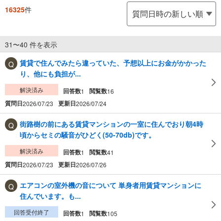
16325
件
31〜40 件を表示
賃貸で住んでみたら違っていた、予想以上にお金がかかった
り、他にも負担が...
解決済み
回答数
閲覧数
1
16
質問日
更新日
2026/07/23
2026/07/24
街路樹の前にある賃貸マンションの一室に住んでおり朝4時
頃からセミの騒音がひどく(50-70db)です。
解決済み
回答数
閲覧数
1
41
質問日
更新日
2026/07/23
2026/07/26
エアコンの室外機の音について 単身者用賃貸マンションに
住んでいます。も...
回答受付終了
回答数
閲覧数
1
105