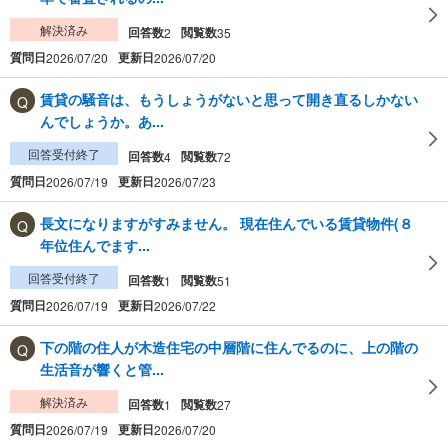
解決済み
回答数
閲覧数
2
35
質問日
更新日
2026/07/20
2026/07/20
賃貸の騒音は、もうしょうがないと思って開き直るしかない
んでしょうか。あ...
回答受付終了
回答数
閲覧数
4
72
質問日
更新日
2026/07/19
2026/07/23
長文になりますがすみません。 現在住んでいる賃貸物件(８
年位住んでます...
回答受付終了
回答数
閲覧数
1
51
質問日
更新日
2026/07/19
2026/07/22
下の階の住人が木造住宅の中層階に住んでるのに、上の階の
生活音が響くと管...
解決済み
回答数
閲覧数
1
27
質問日
更新日
2026/07/19
2026/07/20