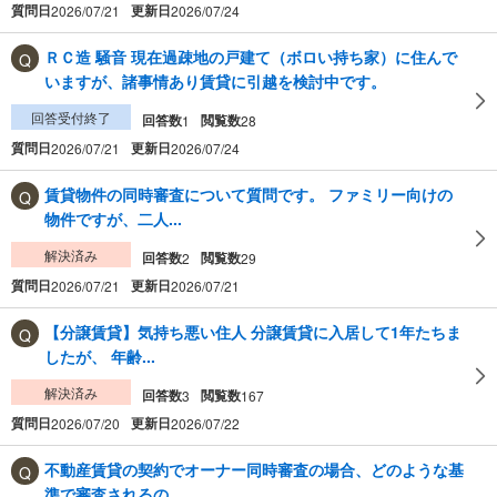
質問日
更新日
2026/07/21
2026/07/24
ＲＣ造 騒音 現在過疎地の戸建て（ボロい持ち家）に住んで
いますが、諸事情あり賃貸に引越を検討中です。
回答受付終了
回答数
閲覧数
1
28
質問日
更新日
2026/07/21
2026/07/24
賃貸物件の同時審査について質問です。 ファミリー向けの
物件ですが、二人...
解決済み
回答数
閲覧数
2
29
質問日
更新日
2026/07/21
2026/07/21
【分譲賃貸】気持ち悪い住人 分譲賃貸に入居して1年たちま
したが、 年齢...
解決済み
回答数
閲覧数
3
167
質問日
更新日
2026/07/20
2026/07/22
不動産賃貸の契約でオーナー同時審査の場合、どのような基
準で審査されるの...