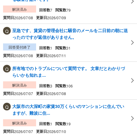
解決済み
回答数
閲覧数
7
79
質問日
更新日
2026/07/08
2026/07/09
至急です、賃貸の管理会社に騒音のメールを二日前の朝に送
ったのですが返信がありません。
回答受付終了
回答数
閲覧数
1
31
質問日
更新日
2026/07/08
2026/07/11
所有地でのトラブルについて質問です。 文章だとわかりづ
らいかも知れま...
解決済み
回答数
閲覧数
3
106
質問日
更新日
2026/07/07
2026/07/08
大阪市の大深町の家賃30万くらいのマンションに住んでい
ますが、難波に住...
解決済み
回答数
閲覧数
1
19
質問日
更新日
2026/07/07
2026/07/10