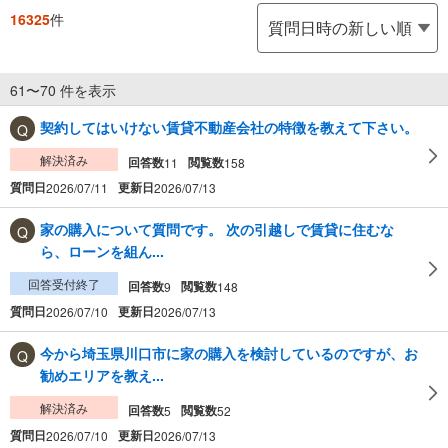
16325
件
61〜70 件を表示
契約してはいけない賃貸不動産会社の特徴を教えて下さい。
解決済み
回答数
閲覧数
11
158
質問日
更新日
2026/07/11
2026/07/13
家の購入について質問です。 次の引越しで賃貸に住むな
ら、ローンを組ん...
回答受付終了
回答数
閲覧数
9
148
質問日
更新日
2026/07/10
2026/07/13
今から埼玉県川口市に家の購入を検討しているのですが、お
勧めエリアを教え...
解決済み
回答数
閲覧数
5
52
質問日
更新日
2026/07/10
2026/07/13