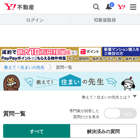
Yahoo!不動産
キーワードで
Yahoo!不動産
検索
通知
質問を探す
i
ログイン
ID新規取得
教えて！住まいの先生
質問一覧
教えて！住まいの先生とは？
専門家が回答した
質問一覧
質問だけを表示
すべて
解決済みの質問