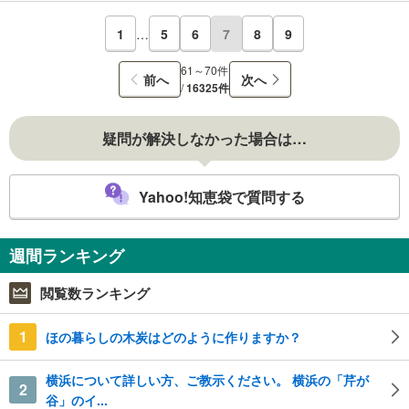
1
…
5
6
7
8
9
61～70件
前へ
次へ
/
16325件
疑問が解決しなかった場合は…
Yahoo!知恵袋で質問する
週間ランキング
閲覧数ランキング
1
ほの暮らしの木炭はどのように作りますか？
横浜について詳しい方、ご教示ください。 横浜の「芹が
2
谷」のイ...