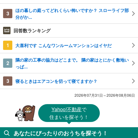
ほの暮しの庭ってどれくらい怖いですか？ スローライフ部
3
分がか...
回答数ランキング
1
大喜利です こんなワンルームマンションはイヤだ
隣の家の工事の協力はどこまで。 隣の家はとにかく敷地い
2
っぱ...
3
寝るときはエアコンを切って寝てますか？
2026年07月31日～2026年08月06日
Yahoo!不動産
で
住まいを探そう！
あなたにぴったりのおうちを探そう！