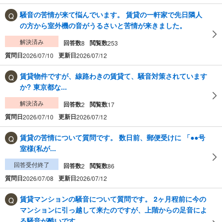
騒音の苦情が来て悩んでいます。 賃貸の一軒家で先日隣人
の方から室外機の音がうるさいと苦情が来きました。
解決済み
回答数
閲覧数
8
253
質問日
更新日
2026/07/10
2026/07/12
賃貸物件ですが、線路わきの賃貸て、騒音対策されています
か? 東京都な...
解決済み
回答数
閲覧数
2
17
質問日
更新日
2026/07/10
2026/07/12
賃貸の苦情について質問です。 数日前、郵便受けに 「●●号
室様(私が...
回答受付終了
回答数
閲覧数
2
86
質問日
更新日
2026/07/08
2026/07/12
賃貸マンションの騒音について質問です。 2ヶ月程前に今の
マンションに引っ越して来たのですが、上階からの足音によ
る騒音が酷いです。