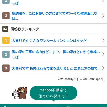
2
っぱ...
空調服を、既にお使いの方に質問です(^-^) ①空調服はや
3
は...
回答数ランキング
1
大喜利です こんなワンルームマンションはイヤだ
隣の家の工事の協力はどこまで。 隣の家はとにかく敷地い
2
っぱ...
3
大喜利です 長男はわらで家を造りました 次男は木の枝で...
2026年08月01日～2026年08月07日
Yahoo!不動産
で
住まいを探そう！