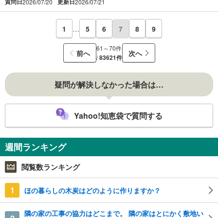
質問日
更新日
2026/07/20
2026/07/21
1
…
5
6
7
8
9
61～70件
前へ
次へ
/
83621件
疑問が解決しなかった場合は…
Yahoo!知恵袋で質問する
週間ランキング
閲覧数ランキング
1
ほの暮らしの木炭はどのように作りますか？
隣の家の工事の協力はどこまで。 隣の家はとにかく敷地い