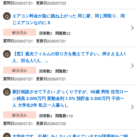
質問日
更新日
2026/07/21
2026/07/23
エアコン料金が急に跳ね上がった 同じ家、同じ間取り、同
じエアコンなのに 8
解決済み
回答数
閲覧数
3
32
質問日
更新日
2026/07/21
2026/07/21
【窓】遮光フィルムの切り方を教えて下さい。押さえる人1
人、切る人1人、...
解決済み
回答数
閲覧数
2
7
質問日
更新日
2026/07/21
2026/07/21
家計相談させて下さい ざっくりですが、58歳 男性 住宅ロー
ン残高 2.000万円 変動金利 1.5% 預貯金 3.300万円 子供一
人 大学生2年 私立一人暮らし
解決済み
回答数
閲覧数
4
119
質問日
更新日
2026/07/21
2026/07/22
大学生です。引越しをしたいと考えていますが現実的かご相