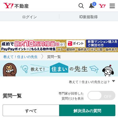
Yahoo!不動産
キーワードで
Yahoo!不動産
検索
通知
質問を探す
i
ログイン
ID新規取得
教えて！住まいの先生
質問一覧
教えて！住まいの先生とは？
専門家が回答した
質問一覧
質問だけを表示
すべて
解決済みの質問