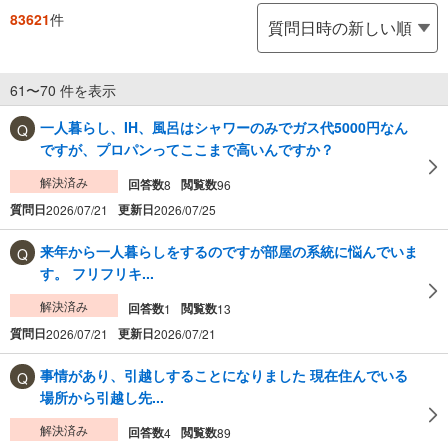
83621
件
61〜70 件を表示
一人暮らし、IH、風呂はシャワーのみでガス代5000円なん
ですが、プロパンってここまで高いんですか？
解決済み
回答数
閲覧数
8
96
質問日
更新日
2026/07/21
2026/07/25
来年から一人暮らしをするのですが部屋の系統に悩んでいま
す。 フリフリキ...
解決済み
回答数
閲覧数
1
13
質問日
更新日
2026/07/21
2026/07/21
事情があり、引越しすることになりました 現在住んでいる
場所から引越し先...
解決済み
回答数
閲覧数
4
89