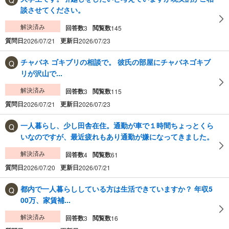
談させてください。
解決済み
回答数
閲覧数
3
145
質問日
更新日
2026/07/21
2026/07/23
チャバネ ゴキブリの相談で。 彼氏の部屋にチャバネゴキブ
リが沢山で...
解決済み
回答数
閲覧数
3
115
質問日
更新日
2026/07/21
2026/07/23
一人暮らし、少し田舎在住。通勤が車で１時間ちょっとくら
いなのですが、最近疲れもあり通勤が嫌になってきました。
解決済み
回答数
閲覧数
4
61
質問日
更新日
2026/07/20
2026/07/21
都内で一人暮らししている方は生活できていますか？ 年収5
00万、家賃補...
解決済み
回答数
閲覧数
3
16