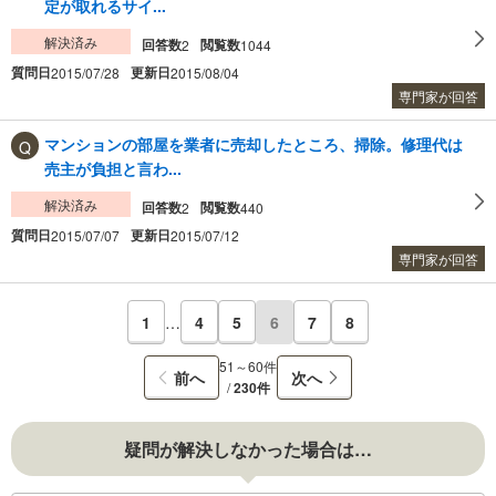
定が取れるサイ...
解決済み
回答数
閲覧数
2
1044
質問日
更新日
2015/07/28
2015/08/04
専門家が回答
マンションの部屋を業者に売却したところ、掃除。修理代は
売主が負担と言わ...
解決済み
回答数
閲覧数
2
440
質問日
更新日
2015/07/07
2015/07/12
専門家が回答
1
…
4
5
6
7
8
51～60件
前へ
次へ
/
230件
疑問が解決しなかった場合は…