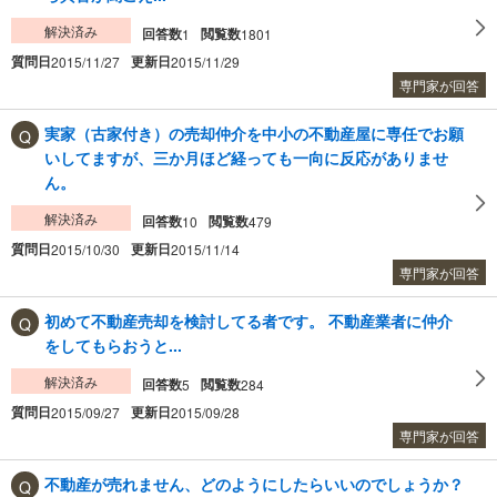
解決済み
回答数
閲覧数
1
1801
質問日
更新日
2015/11/27
2015/11/29
専門家が回答
実家（古家付き）の売却仲介を中小の不動産屋に専任でお願
いしてますが、三か月ほど経っても一向に反応がありませ
ん。
解決済み
回答数
閲覧数
10
479
質問日
更新日
2015/10/30
2015/11/14
専門家が回答
初めて不動産売却を検討してる者です。 不動産業者に仲介
をしてもらおうと...
解決済み
回答数
閲覧数
5
284
質問日
更新日
2015/09/27
2015/09/28
専門家が回答
不動産が売れません、どのようにしたらいいのでしょうか？