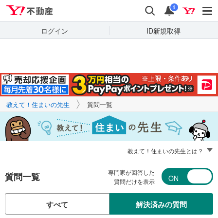
Yahoo!不動産
キーワードで
Yahoo!不動産
検索
通知
質問を探す
i
ログイン
ID新規取得
教えて！住まいの先生
質問一覧
教えて！住まいの先生とは？
専門家が回答した
質問一覧
質問だけを表示
すべて
解決済みの質問