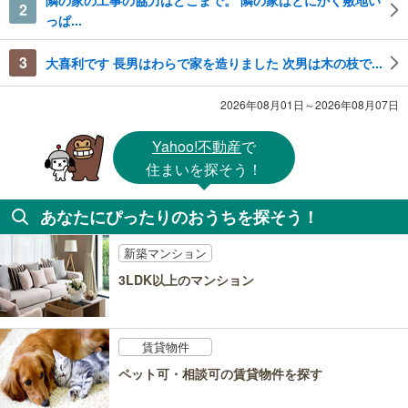
2
っぱ...
3
大喜利です 長男はわらで家を造りました 次男は木の枝で...
2026年08月01日～2026年08月07日
Yahoo!不動産
で
住まいを探そう！
あなたにぴったりのおうちを探そう！
新築マンション
3LDK以上のマンション
賃貸物件
ペット可・相談可の賃貸物件を探す