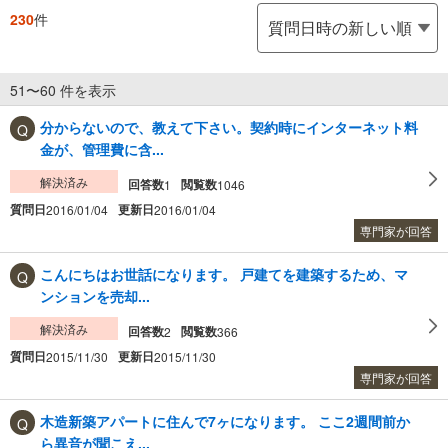
230
件
51〜60 件を表示
分からないので、教えて下さい。契約時にインターネット料
金が、管理費に含...
解決済み
回答数
閲覧数
1
1046
質問日
更新日
2016/01/04
2016/01/04
専門家が回答
こんにちはお世話になります。 戸建てを建築するため、マ
ンションを売却...
解決済み
回答数
閲覧数
2
366
質問日
更新日
2015/11/30
2015/11/30
専門家が回答
木造新築アパートに住んで7ヶになります。 ここ2週間前か
ら異音が聞こえ...