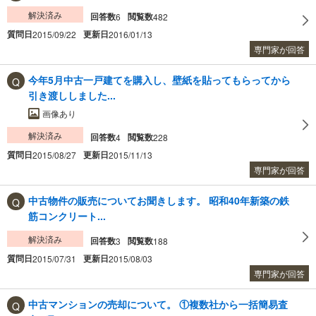
解決済み
回答数
閲覧数
6
482
質問日
更新日
2015/09/22
2016/01/13
専門家が回答
今年5月中古一戸建てを購入し、壁紙を貼ってもらってから
引き渡ししました...
画像あり
解決済み
回答数
閲覧数
4
228
質問日
更新日
2015/08/27
2015/11/13
専門家が回答
中古物件の販売についてお聞きします。 昭和40年新築の鉄
筋コンクリート...
解決済み
回答数
閲覧数
3
188
質問日
更新日
2015/07/31
2015/08/03
専門家が回答
中古マンションの売却について。 ①複数社から一括簡易査