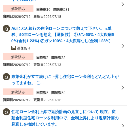
解決済み
回答数
閲覧数
10
581
質問日
更新日
2026/07/12
2026/07/18
Auじぶん銀行の住宅ローンについて教えて下さい。 ※単
独、50年ローンを想定 【選択肢】 ①ガン50%・4大疾病5
0%(金利1.23%) ②ガン100%・4大疾病なし(金利1.23%)
画像あり
解決済み
回答数
閲覧数
2
32
質問日
更新日
2026/07/12
2026/07/13
政策金利が立て続けに上昇し住宅ローン金利もどんどん上が
ってますね。 こ...
解決済み
回答数
閲覧数
5
52
質問日
更新日
2026/07/12
2026/07/12
住宅ローン金利上昇で返済計画の見直しについて 現在、変
動金利型住宅ローンを利用中で、金利上昇により返済計画の
見直しを検討しています。