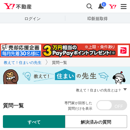
Yahoo!不動産
キーワードで
Yahoo!不動産
検索
通知
質問を探す
i
ログイン
ID新規取得
教えて！住まいの先生
質問一覧
教えて！住まいの先生とは？
専門家が回答した
質問一覧
質問だけを表示
すべて
解決済みの質問