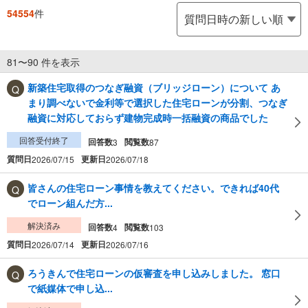
54554
件
81〜90 件を表示
新築住宅取得のつなぎ融資（ブリッジローン）について あ
まり調べないで金利等で選択した住宅ローンが分割、つなぎ
融資に対応しておらず建物完成時一括融資の商品でした
回答受付終了
回答数
閲覧数
3
87
質問日
更新日
2026/07/15
2026/07/18
皆さんの住宅ローン事情を教えてください。できれば40代
でローン組んだ方...
解決済み
回答数
閲覧数
4
103
質問日
更新日
2026/07/14
2026/07/16
ろうきんで住宅ローンの仮審査を申し込みしました。 窓口
で紙媒体で申し込...