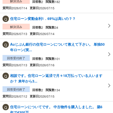
解決済み
回答数
閲覧数
2
182
質問日
更新日
2026/07/14
2026/07/15
住宅ローン変動金利1．69%は高いの？？
解決済み
回答数
閲覧数
2
34
質問日
更新日
2026/07/13
2026/07/14
Auじぶん銀行の住宅ローンについて教えて下さい。 単独50
年ローン(実...
回答受付終了
回答数
閲覧数
3
101
質問日
更新日
2026/07/13
2026/07/16
相談です。住宅ローン返済で月々18万払っている人います
か？ 来年から3...
回答受付終了
回答数
閲覧数
2
134
質問日
更新日
2026/07/12
2026/07/15
住宅ローンについてです。 中古物件を購入しました。 築6
年で4300万...