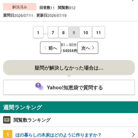
解決済み
回答数
閲覧数
11
912
質問日
更新日
2026/07/11
2026/07/19
1
…
7
8
9
10
11
81～90件
前へ
次へ
/
54554件
疑問が解決しなかった場合は…
Yahoo!知恵袋で質問する
週間ランキング
閲覧数ランキング
1
ほの暮らしの木炭はどのように作りますか？