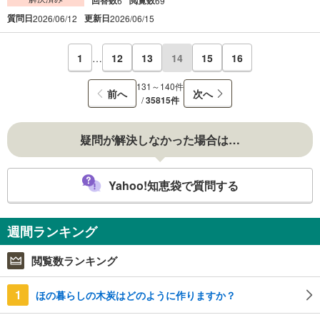
6
69
質問日
更新日
2026/06/12
2026/06/15
1
…
12
13
14
15
16
131～140件
前へ
次へ
/
35815件
疑問が解決しなかった場合は…
Yahoo!知恵袋で質問する
週間ランキング
閲覧数ランキング
1
ほの暮らしの木炭はどのように作りますか？