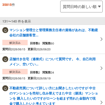
35815
件
131〜140 件を表示
マンション管理士と管理業務主任者の資格があれは、不動産
会社の店舗接客営...
解決済み
回答数
閲覧数
6
60
質問日
更新日
2026/06/15
2026/06/20
店舗付き住宅（連棟式）について質問です。 今、自己利用
メイン、空いてい...
解決済み
回答数
閲覧数
2
34
質問日
更新日
2026/06/15
2026/06/19
不動産売買について詳しい方にお聞きしたいのですが 中古
のマンションを売却し住み替えでまた中古（築浅）マンショ
ンを 購入したいのですがローンを組まず売れた金額内で現
金で購入したいと考えています