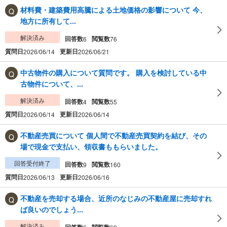
材料費・建築費用高騰による土地価格の影響について 今、
地方に所有して...
解決済み
回答数
閲覧数
6
76
質問日
更新日
2026/06/14
2026/06/21
中古物件の購入について質問です。 購入を検討している中
古物件について、...
解決済み
回答数
閲覧数
4
55
質問日
更新日
2026/06/14
2026/06/14
不動産売買について 個人間で不動産売買契約を結び、その
場で現金で支払い、領収書ももらいました。
回答受付終了
回答数
閲覧数
9
160
質問日
更新日
2026/06/13
2026/06/16
不動産を売却する場合、近所のなじみの不動産屋に売却すれ
ば良いのでしょう...
解決済み
回答数
閲覧数