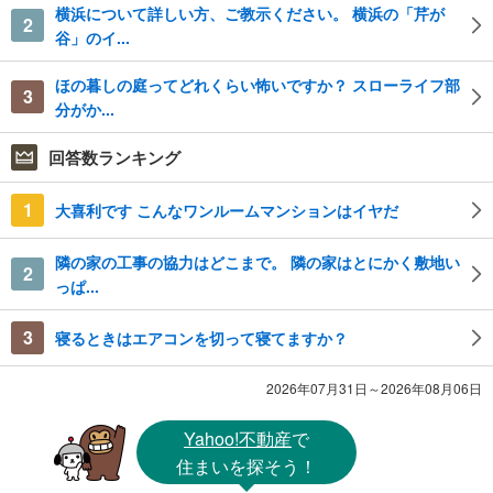
横浜について詳しい方、ご教示ください。 横浜の「芹が
2
谷」のイ...
ほの暮しの庭ってどれくらい怖いですか？ スローライフ部
3
分がか...
回答数ランキング
1
大喜利です こんなワンルームマンションはイヤだ
隣の家の工事の協力はどこまで。 隣の家はとにかく敷地い
2
っぱ...
3
寝るときはエアコンを切って寝てますか？
2026年07月31日～2026年08月06日
Yahoo!不動産
で
住まいを探そう！