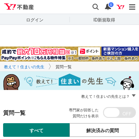
Yahoo!不動産
キーワードで
Yahoo!不動産
検索
通知
質問を探す
i
ログイン
ID新規取得
教えて！住まいの先生
質問一覧
教えて！住まいの先生とは？
専門家が回答した
質問一覧
質問だけを表示
すべて
解決済みの質問