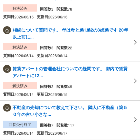
解決済み
回答数
閲覧数
3
78
質問日
更新日
2026/06/15
2026/06/16
相続について質問です。 母は母と弟1弟2の3姉弟です 20年
以上前に...
解決済み
回答数
閲覧数
3
22
質問日
更新日
2026/06/14
2026/06/14
賃貸アパートの管理会社についての疑問です。 都内で賃貸
アパートに12...
解決済み
回答数
閲覧数
3
49
質問日
更新日
2026/06/14
2026/06/15
不動産の売却について教えて下さい。 隣人に不動産（築５
０年の古い小さな...
回答受付終了
回答数
閲覧数
7
117
質問日
更新日
2026/06/14
2026/06/17