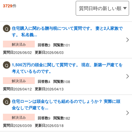
3729
件
住宅購入に関わる贈与税について質問です。 妻と2人家族で
す。 私名義...
解決済み
回答数
閲覧数
3
101
質問日
更新日
2026/06/02
2026/06/03
1,500万円の頭金に関して質問です。 現在、新築一戸建てを
考えているものです。
解決済み
回答数
閲覧数
4
108
質問日
更新日
2026/04/12
2026/04/13
住宅ローンは頭金なしでも組めるのでしょうか？ 実際に頭
金なしで戸建てを...
解決済み
回答数
閲覧数
9
182
質問日
更新日
2026/03/09
2026/03/18