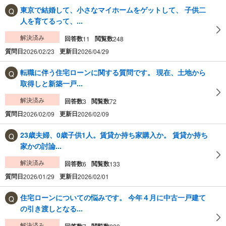
東京で結婚して、小さなマイホームをゲットして、 子供二
人を育てるって、...
解決済み
回答数
閲覧数
11
248
質問日
更新日
2026/02/23
2026/04/29
転職に伴う住宅ローンに関する質問です。 現在、土地から
取得しと新築一戸...
解決済み
回答数
閲覧数
3
72
質問日
更新日
2026/02/09
2026/02/09
23歳夫婦、0歳子供1人。賃貸か持ち家購入か。 賃貸か持ち
家かの討論...
解決済み
回答数
閲覧数
6
133
質問日
更新日
2026/01/29
2026/02/01
住宅ローンについての悩みです。 今年４月に中古一戸建て
の引き渡しとなる...
解決済み
回答数
閲覧数