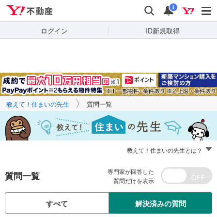
Yahoo!不動産
キーワードで
Yahoo!不動産
検索
通知
質問を探す
i
ログイン
ID新規取得
教えて！住まいの先生
質問一覧
教えて！住まいの先生とは？
専門家が回答した
質問一覧
質問だけを表示
すべて
解決済みの質問