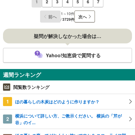
1
2
3
4
5
6
7
1～10件
前へ
次へ
/
3729件
疑問が解決しなかった場合は…
Yahoo!知恵袋で質問する
週間ランキング
閲覧数ランキング
1
ほの暮らしの木炭はどのように作りますか？
横浜について詳しい方、ご教示ください。 横浜の「芹が
2
谷」のイ...