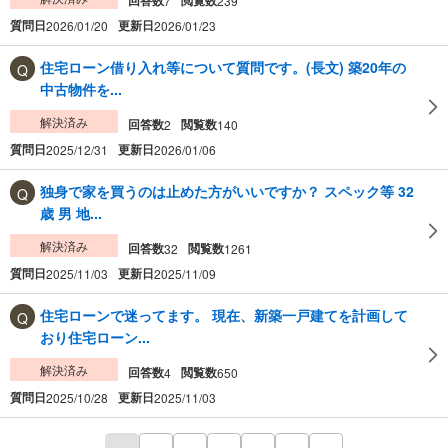
7
239
質問日
更新日
2026/01/20
2026/01/23
住宅ローン借り入れ等について質問です。(長文) 築20年の
中古物件を...
解決済み
回答数
閲覧数
2
140
質問日
更新日
2025/12/31
2026/01/06
独身で家を買うのは止めた方がいいですか？ スペック等 32
歳 男 地...
解決済み
回答数
閲覧数
32
1261
質問日
更新日
2025/11/03
2025/11/09
住宅ローンで迷ってます。 現在、新築一戸建てを計画して
おり住宅ローン...
解決済み
回答数
閲覧数
4
650
質問日
更新日
2025/10/28
2025/11/03