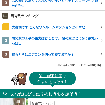
ほの暮しの庭ってどれくらい怖いですか？ スローライフ部
3
分がか...
回答数ランキング
1
大喜利です こんなワンルームマンションはイヤだ
隣の家の工事の協力はどこまで。 隣の家はとにかく敷地い
2
っぱ...
3
寝るときはエアコンを切って寝てますか？
2026年07月31日～2026年08月06日
Yahoo!不動産
で
住まいを探そう！
あなたにぴったりのおうちを探そう！
新築マンション