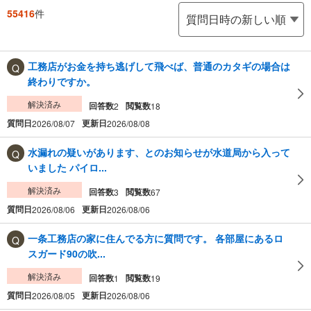
55416
件
工務店がお金を持ち逃げして飛べば、普通のカタギの場合は
終わりですか。
解決済み
回答数
閲覧数
2
18
質問日
更新日
2026/08/07
2026/08/08
水漏れの疑いがあります、とのお知らせが水道局から入って
いました パイロ...
解決済み
回答数
閲覧数
3
67
質問日
更新日
2026/08/06
2026/08/06
一条工務店の家に住んでる方に質問です。 各部屋にあるロ
スガード90の吹...
解決済み
回答数
閲覧数
1
19
質問日
更新日
2026/08/05
2026/08/06