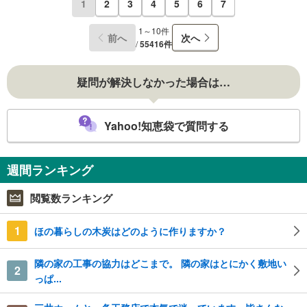
1
2
3
4
5
6
7
1～10件
前へ
次へ
/
55416件
疑問が解決しなかった場合は…
Yahoo!知恵袋で質問する
週間ランキング
閲覧数ランキング
1
ほの暮らしの木炭はどのように作りますか？
隣の家の工事の協力はどこまで。 隣の家はとにかく敷地い
2
っぱ...