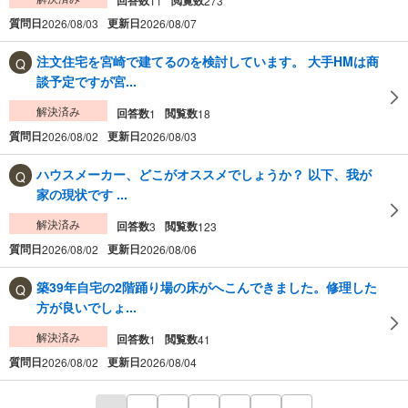
11
273
質問日
更新日
2026/08/03
2026/08/07
注文住宅を宮崎で建てるのを検討しています。 大手HMは商
談予定ですが宮...
解決済み
回答数
閲覧数
1
18
質問日
更新日
2026/08/02
2026/08/03
ハウスメーカー、どこがオススメでしょうか？ 以下、我が
家の現状です ...
解決済み
回答数
閲覧数
3
123
質問日
更新日
2026/08/02
2026/08/06
築39年自宅の2階踊り場の床がへこんできました。修理した
方が良いでしょ...
解決済み
回答数
閲覧数
1
41
質問日
更新日
2026/08/02
2026/08/04