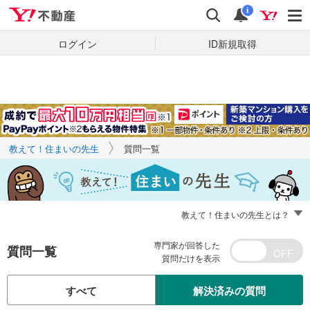
Yahoo!不動産
キーワードで
Yahoo!不動産
検索
通知
質問を探す
i
ログイン
ID新規取得
教えて！住まいの先生
質問一覧
教えて！住まいの先生とは？
専門家が回答した
質問一覧
質問だけを表示
すべて
解決済みの質問