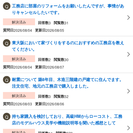
工務店に部屋のリフォームをお願いしたんですが、事情があ
りキャンセルしたいです。
解決済み
回答数
閲覧数
3
31
質問日
更新日
2026/08/04
2026/08/05
東大阪において家づくりをするのにおすすめの工務店を教え
てください。
解決済み
回答数
閲覧数
2
30
質問日
更新日
2026/08/04
2026/08/07
耐震について 築8年目、木造三階建の戸建てに住んでます。
注文住宅、地元の工務店で購入しました。
解決済み
回答数
閲覧数
3
52
質問日
更新日
2026/08/03
2026/08/06
持ち家購入を検討しており、高級HMからローコスト、工務
店のモデルハウス見学や機能説明等を聞いた感想として
解決済み
回答数
閲覧数