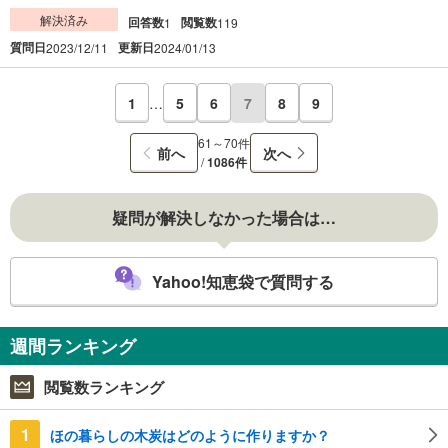
解決済み
回答数
閲覧数
1
119
質問日
更新日
2023/12/11
2024/01/13
1
…
5
6
7
8
9
61～70件
前へ
次へ
/
1086件
疑問が解決しなかった場合は…
Yahoo!知恵袋で質問する
週間ランキング
閲覧数ランキング
1
ほの暮らしの木炭はどのように作りますか？