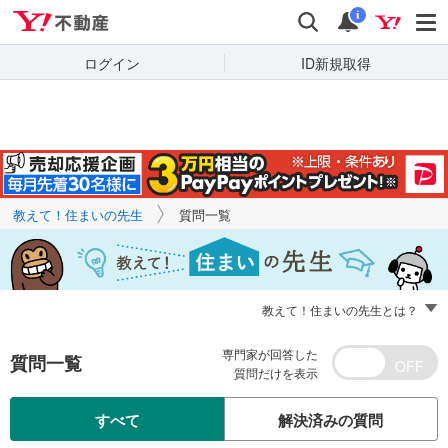
Yahoo!不動産
キーワードで
Yahoo!不動産
検索
通知
質問を探す
i
ログイン
ID新規取得
教えて！住まいの先生
質問一覧
教えて！住まいの先生とは？
専門家が回答した
質問一覧
質問だけを表示
すべて
解決済みの質問