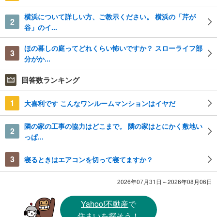
横浜について詳しい方、ご教示ください。 横浜の「芹が
2
谷」のイ...
ほの暮しの庭ってどれくらい怖いですか？ スローライフ部
3
分がか...
回答数ランキング
1
大喜利です こんなワンルームマンションはイヤだ
隣の家の工事の協力はどこまで。 隣の家はとにかく敷地い
2
っぱ...
3
寝るときはエアコンを切って寝てますか？
2026年07月31日～2026年08月06日
Yahoo!不動産
で
住まいを探そう！