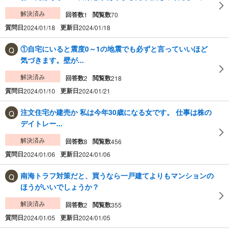
解決済み
回答数
閲覧数
1
70
質問日
更新日
2024/01/18
2024/01/18
①自宅にいると震度0～1の地震でも必ずと言っていいほど
気づきます。壁が...
解決済み
回答数
閲覧数
2
218
質問日
更新日
2024/01/10
2024/01/21
注文住宅か建売か 私は今年30歳になる女です。 仕事は株の
デイトレー...
解決済み
回答数
閲覧数
8
456
質問日
更新日
2024/01/06
2024/01/06
南海トラフ対策だと、買うなら一戸建てよりもマンションの
ほうがいいでしょうか？
解決済み
回答数
閲覧数
2
355
質問日
更新日
2024/01/05
2024/01/05