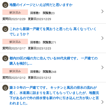
地盤のイメージといえば何だと思いますか
解決済み
回答数
閲覧数
1
23
質問日
更新日
2023/12/29
2023/12/29
これから新築一戸建てを買おうと思ったら 高くなっていく
でしょうか？
解決済み
回答数
閲覧数
5
271
質問日
更新日
2023/12/17
2023/12/23
都内23区の端の方に住んでいる30代夫婦です。 一戸建ての
購入を検討し...
解決済み
回答数
閲覧数
2
248
質問日
更新日
2023/12/12
2023/12/12
築３０年の一戸建てです。 キッチンと風呂の排水の流れが
悪く、水道屋に詰まりを直してもらっていましたが、地盤沈
下があるので外の排水管を家の中に引き込んだ方が良いと言
われました。