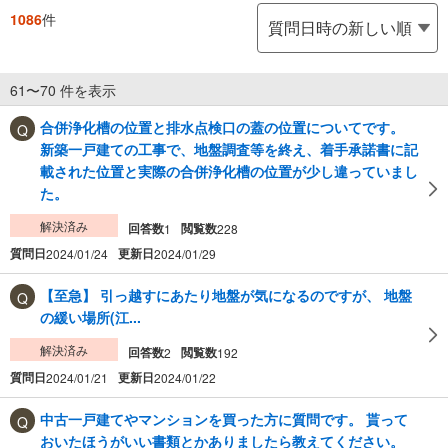
1086
件
61〜70 件を表示
合併浄化槽の位置と排水点検口の蓋の位置についてです。
新築一戸建ての工事で、地盤調査等を終え、着手承諾書に記
載された位置と実際の合併浄化槽の位置が少し違っていまし
た。
解決済み
回答数
閲覧数
1
228
質問日
更新日
2024/01/24
2024/01/29
【至急】 引っ越すにあたり地盤が気になるのですが、 地盤
の緩い場所(江...
解決済み
回答数
閲覧数
2
192
質問日
更新日
2024/01/21
2024/01/22
中古一戸建てやマンションを買った方に質問です。 貰って
おいたほうがいい書類とかありましたら教えてください。