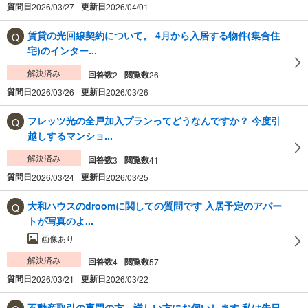
質問日
更新日
2026/03/27
2026/04/01
賃貸の光回線契約について。 4月から入居する物件(集合住
宅)のインター...
解決済み
回答数
閲覧数
2
26
質問日
更新日
2026/03/26
2026/03/26
フレッツ光の全戸加入プランってどうなんですか？ 今度引
越しするマンショ...
解決済み
回答数
閲覧数
3
41
質問日
更新日
2026/03/24
2026/03/25
大和ハウスのdroomに関しての質問です 入居予定のアパー
トが写真のよ...
画像あり
解決済み
回答数
閲覧数
4
57
質問日
更新日
2026/03/21
2026/03/22
不動産取引の専門の方、詳しい方にお伺いします 私は先日