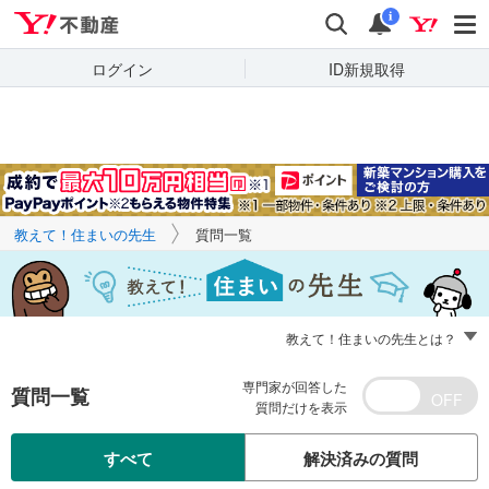
Yahoo!不動産
キーワードで
Yahoo!不動産
検索
通知
質問を探す
i
ログイン
ID新規取得
教えて！住まいの先生
質問一覧
教えて！住まいの先生とは？
専門家が回答した
質問一覧
質問だけを表示
すべて
解決済みの質問