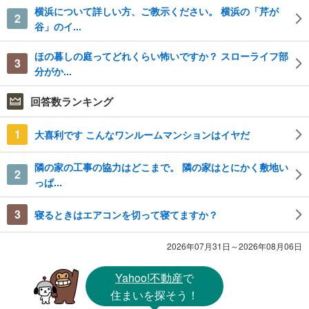
横浜について詳しい方、ご教示ください。 横浜の「芹が
2
谷」のイ...
ほの暮しの庭ってどれくらい怖いですか？ スローライフ部
3
分がか...
回答数ランキング
1
大喜利です こんなワンルームマンションはイヤだ
隣の家の工事の協力はどこまで。 隣の家はとにかく敷地い
2
っぱ...
3
寝るときはエアコンを切って寝てますか？
2026年07月31日～2026年08月06日
Yahoo!不動産
で
住まいを探そう！