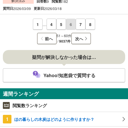
解決済み
回答数
閲覧数
9
182
質問日
更新日
2026/03/09
2026/03/18
1
…
4
5
6
7
8
51～60件
前へ
次へ
/
9037件
疑問が解決しなかった場合は…
Yahoo!知恵袋で質問する
週間ランキング
閲覧数ランキング
1
ほの暮らしの木炭はどのように作りますか？