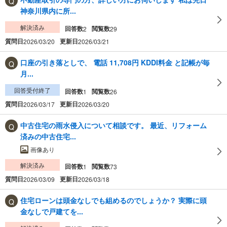
神奈川県内に所...
解決済み
回答数
閲覧数
2
29
質問日
更新日
2026/03/20
2026/03/21
口座の引き落としで、 電話 11,708円 KDDI料金 と記帳が毎
月...
回答受付終了
回答数
閲覧数
1
26
質問日
更新日
2026/03/17
2026/03/20
中古住宅の雨水侵入について相談です。 最近、リフォーム
済みの中古住宅...
画像あり
解決済み
回答数
閲覧数
1
73
質問日
更新日
2026/03/09
2026/03/18
住宅ローンは頭金なしでも組めるのでしょうか？ 実際に頭
金なしで戸建てを...