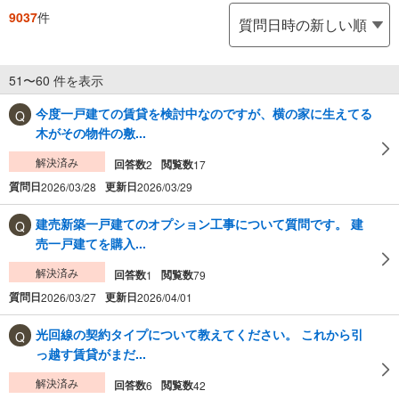
9037
件
51〜60 件を表示
今度一戸建ての賃貸を検討中なのですが、横の家に生えてる
木がその物件の敷...
解決済み
回答数
閲覧数
2
17
質問日
更新日
2026/03/28
2026/03/29
建売新築一戸建てのオプション工事について質問です。 建
売一戸建てを購入...
解決済み
回答数
閲覧数
1
79
質問日
更新日
2026/03/27
2026/04/01
光回線の契約タイプについて教えてください。 これから引
っ越す賃貸がまだ...
解決済み
回答数
閲覧数
6
42