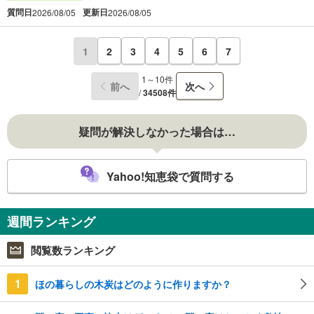
質問日
更新日
2026/08/05
2026/08/05
1
2
3
4
5
6
7
1～10件
前へ
次へ
/
34508件
疑問が解決しなかった場合は…
Yahoo!知恵袋で質問する
週間ランキング
閲覧数ランキング
1
ほの暮らしの木炭はどのように作りますか？