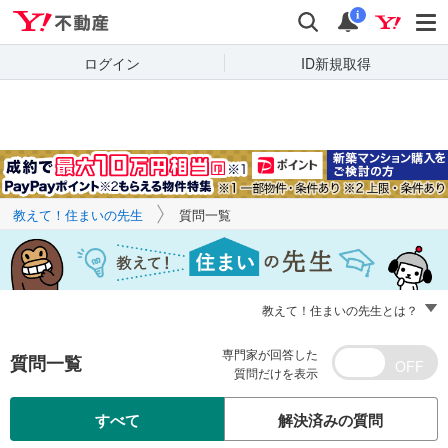
Yahoo!不動産
キーワードで
Yahoo!不動産
検索
通知
質問を探す
i
ログイン
ID新規取得
教えて！住まいの先生
質問一覧
教えて！住まいの先生とは？
専門家が回答した
質問一覧
質問だけを表示
すべて
解決済みの質問