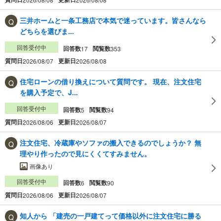
三井ホームと一条工務店で本気で迷っています。皆さんなら
どちらを選びま...
回答受付中
回答数
閲覧数
17
353
質問日
更新日
2026/08/07
2026/08/08
住宅ローンの借り換えについて質問です。 現在、注文住宅
を購入予定で、J...
回答受付中
回答数
閲覧数
5
94
質問日
更新日
2026/08/06
2026/08/07
注文住宅、冷蔵庫やソファの搬入できるのでしょうか？ 無
理やり作ったので見にくくてすみません。
画像あり
回答受付中
回答数
閲覧数
6
90
質問日
更新日
2026/08/06
2026/08/07
知人から 「建売の一戸建てって価格以外に注文住宅に勝る