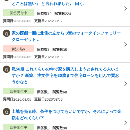
ところは無い」 と言われました。 曰く、
回答受付中
回答数
閲覧数
19
224
質問日
更新日
2026/08/05
2026/08/07
家の西側一面に北側の左から 3畳のウォークインファミリー
クローゼット ...
解決済み
回答数
閲覧数
1
35
質問日
更新日
2026/08/05
2026/08/08
私56歳 これくらいの年で家を購入しようとされてる人いま
すか？ 新築、注文住宅を80歳まで住宅ローンを組んで買お
うかなと
回答受付中
回答数
閲覧数
8
68
質問日
更新日
2026/08/05
2026/08/06
土地を売る時、条件をつけてもいいですか。それによって金
額をどれくらい下...
回答受付中
回答数
閲覧数
5
38