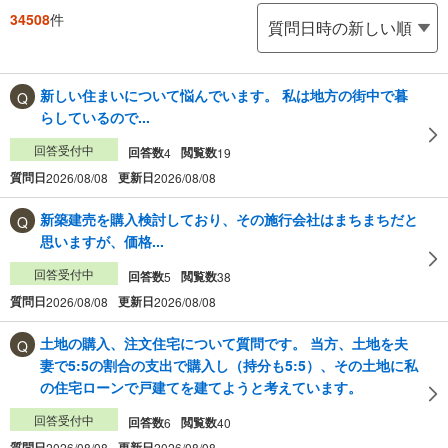
34508
件
新しい住まいについて悩んでいます。 私は地方の街中で暮
らしているので...
回答受付中
回答数
閲覧数
4
19
質問日
更新日
2026/08/08
2026/08/08
新築建売を購入検討しており、その施行会社はまちまちだと
思いますが、価格...
回答受付中
回答数
閲覧数
5
38
質問日
更新日
2026/08/08
2026/08/08
土地の購入、注文住宅について質問です。 当方、土地を夫
妻で5:5の割合の支出で購入し（持分も5:5）、その土地に私
の住宅ローンで戸建てを建てようと考えています。
回答受付中
回答数
閲覧数
6
40
質問日
更新日
2026/08/08
2026/08/08