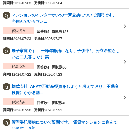
質問日
更新日
2026/07/23
2026/07/24
マンションのインターホンの一斉交換について質問です。
今住んでいるマン...
解決済み
回答数
閲覧数
5
128
質問日
更新日
2026/07/23
2026/07/27
母子家庭です、 一昨年離婚になり、子供中2、公立希望らし
いと二人暮しです 実
解決済み
回答数
閲覧数
4
86
質問日
更新日
2026/07/22
2026/07/23
株式会社TAPPで不動産投資をしようと考えており、不動産
投資にかかる基...
解決済み
回答数
閲覧数
2
43
質問日
更新日
2026/07/20
2026/07/21
管理委託契約について質問です。 賃貸マンションに住んで
います。 5年...