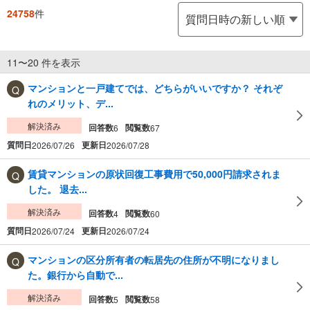
24758
件
11〜20 件を表示
マンションと一戸建てでは、どちらがいいですか？ それぞ
れのメリット、デ...
解決済み
回答数
閲覧数
6
67
質問日
更新日
2026/07/26
2026/07/28
賃貸マンションの原状回復工事費用で50,000円請求されま
した。 退去...
解決済み
回答数
閲覧数
4
60
質問日
更新日
2026/07/24
2026/07/24
マンションの区分所有者の転居先の住所が不明になりまし
た。銀行から自動で...
解決済み
回答数
閲覧数
5
58