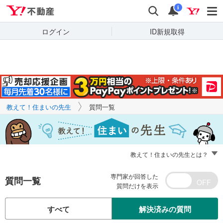
Yahoo!不動産
キーワードで
Yahoo!不動産
検索
通知
質問を探す
i
ログイン
ID新規取得
教えて！住まいの先生
質問一覧
教えて！住まいの先生とは？
専門家が回答した
質問一覧
質問だけを表示
すべて
解決済みの質問