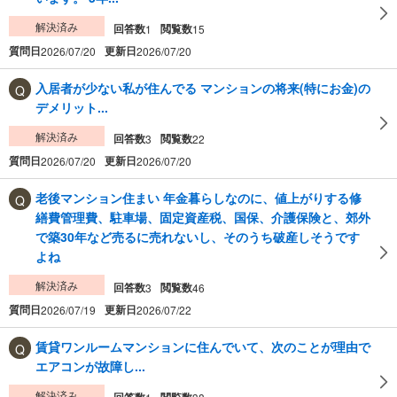
解決済み
回答数
閲覧数
1
15
質問日
更新日
2026/07/20
2026/07/20
入居者が少ない私が住んでる マンションの将来(特にお金)の
デメリット...
解決済み
回答数
閲覧数
3
22
質問日
更新日
2026/07/20
2026/07/20
老後マンション住まい 年金暮らしなのに、値上がりする修
繕費管理費、駐車場、固定資産税、国保、介護保険と、郊外
で築30年など売るに売れないし、そのうち破産しそうです
よね
解決済み
回答数
閲覧数
3
46
質問日
更新日
2026/07/19
2026/07/22
賃貸ワンルームマンションに住んでいて、次のことが理由で
エアコンが故障し...
解決済み
回答数
閲覧数