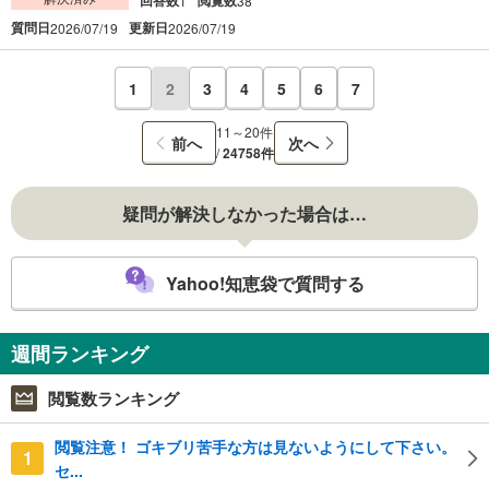
1
38
質問日
更新日
2026/07/19
2026/07/19
1
2
3
4
5
6
7
11～20件
前へ
次へ
/
24758件
疑問が解決しなかった場合は…
Yahoo!知恵袋で質問する
週間ランキング
閲覧数ランキング
閲覧注意！ ゴキブリ苦手な方は見ないようにして下さい。
1
セ...