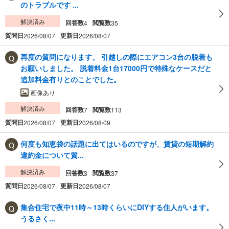
のトラブルです ...
解決済み
回答数
閲覧数
4
35
質問日
更新日
2026/08/07
2026/08/07
再度の質問になります。 引越しの際にエアコン3台の脱着も
お願いしました。 脱着料金1台17000円で特殊なケースだと
追加料金有りとのことでした。
画像あり
解決済み
回答数
閲覧数
7
113
質問日
更新日
2026/08/07
2026/08/09
何度も知恵袋の話題に出てはいるのですが、賃貸の短期解約
違約金について質...
解決済み
回答数
閲覧数
3
37
質問日
更新日
2026/08/07
2026/08/07
集合住宅で夜中11時～13時くらいにDIYする住人がいます。
うるさく...