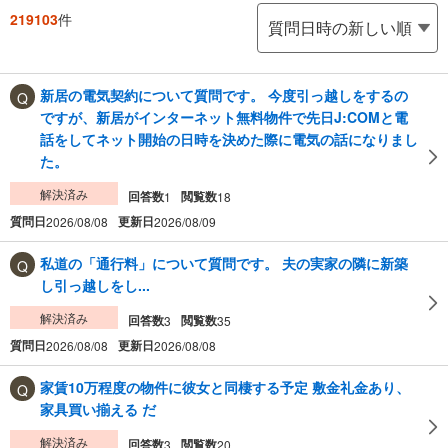
219103
件
新居の電気契約について質問です。 今度引っ越しをするの
ですが、新居がインターネット無料物件で先日J:COMと電
話をしてネット開始の日時を決めた際に電気の話になりまし
た。
解決済み
回答数
閲覧数
1
18
質問日
更新日
2026/08/08
2026/08/09
私道の「通行料」について質問です。 夫の実家の隣に新築
し引っ越しをし...
解決済み
回答数
閲覧数
3
35
質問日
更新日
2026/08/08
2026/08/08
家賃10万程度の物件に彼女と同棲する予定 敷金礼金あり、
家具買い揃える だ
解決済み
回答数
閲覧数
3
20