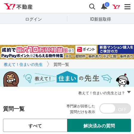
Yahoo!不動産
キーワードで
Yahoo!不動産
検索
通知
質問を探す
i
ログイン
ID新規取得
教えて！住まいの先生
質問一覧
教えて！住まいの先生とは？
専門家が回答した
質問一覧
質問だけを表示
すべて
解決済みの質問