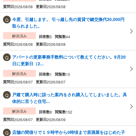
質問日
更新日
2026/08/08
2026/08/08
今度、引越します。 引っ越し先の賃貸で鍵交換代30,000円
取られました。
解決済み
回答数
閲覧数
5
44
質問日
更新日
2026/08/08
2026/08/08
アパートの更新事務手数料について教えてください。9月20
日に更新日（2...
解決済み
回答数
閲覧数
1
15
質問日
更新日
2026/08/07
2026/08/07
戸建て購入時に誤った案内をされ購入してしまいました。具
体的に言うと住宅...
解決済み
回答数
閲覧数
8
152
質問日
更新日
2026/08/07
2026/08/09
店舗の間借りで１９時半から0時頃まで居酒屋をはじめた子