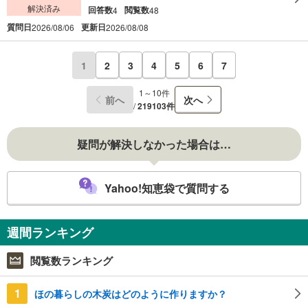
解決済み
回答数
閲覧数
4
48
質問日
更新日
2026/08/06
2026/08/08
1
2
3
4
5
6
7
1～10件
前へ
次へ
/
219103件
疑問が解決しなかった場合は…
Yahoo!知恵袋で質問する
週間ランキング
閲覧数ランキング
1
ほの暮らしの木炭はどのように作りますか？