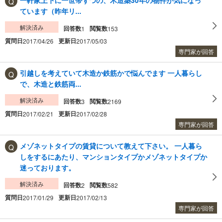
ています（昨年リ...
解決済み
回答数
閲覧数
1
153
質問日
更新日
2017/04/26
2017/05/03
専門家が回答
引越しを考えていて木造か鉄筋かで悩んでます 一人暮らし
で、木造と鉄筋両...
解決済み
回答数
閲覧数
3
2169
質問日
更新日
2017/02/21
2017/02/28
専門家が回答
メゾネットタイプの賃貸について教えて下さい。 一人暮ら
しをするにあたり、マンションタイプかメゾネットタイプか
迷っております。
解決済み
回答数
閲覧数
2
582
質問日
更新日
2017/01/29
2017/02/13
専門家が回答