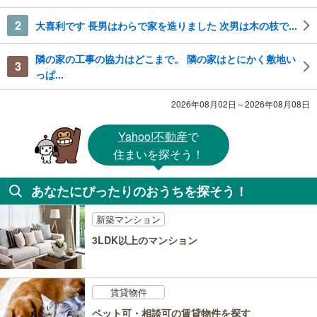
2
大喜利です 長男はわらで家を造りました 次男は木の枝で...
隣の家の工事の協力はどこまで。 隣の家はとにかく敷地い
3
っぱ...
2026年08月02日～2026年08月08日
Yahoo!不動産
で
住まいを探そう！
あなたにぴったりのおうちを探そう！
新築マンション
3LDK以上のマンション
賃貸物件
ペット可・相談可の賃貸物件を探す