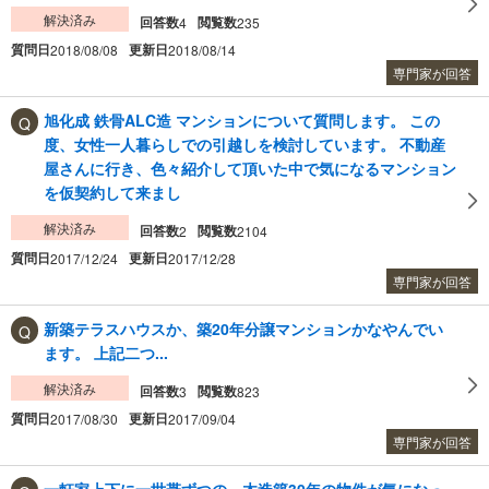
解決済み
回答数
閲覧数
4
235
質問日
更新日
2018/08/08
2018/08/14
専門家が回答
旭化成 鉄骨ALC造 マンションについて質問します。 この
度、女性一人暮らしでの引越しを検討しています。 不動産
屋さんに行き、色々紹介して頂いた中で気になるマンション
を仮契約して来まし
解決済み
回答数
閲覧数
2
2104
質問日
更新日
2017/12/24
2017/12/28
専門家が回答
新築テラスハウスか、築20年分譲マンションかなやんでい
ます。 上記二つ...
解決済み
回答数
閲覧数
3
823
質問日
更新日
2017/08/30
2017/09/04
専門家が回答
一軒家上下に一世帯ずつの、木造築30年の物件が気になっ