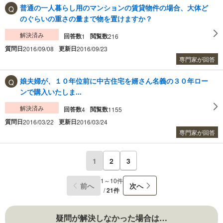
普通の一人暮らし用のマンションの賃貸物件の場合、大体ど
のぐらいの重さの量まで物を置けますか？
解決済み
回答数
閲覧数
1
216
質問日
更新日
2016/09/08
2016/09/23
専門家が回答
娘夫婦が、１０年位前に中古住宅を婿さん名義の３０年ロー
ンで購入いたしま...
解決済み
回答数
閲覧数
4
1155
質問日
更新日
2016/03/22
2016/03/24
専門家が回答
1
2
3
1～10件
前へ
次へ
/
21件
疑問が解決しなかった場合は…