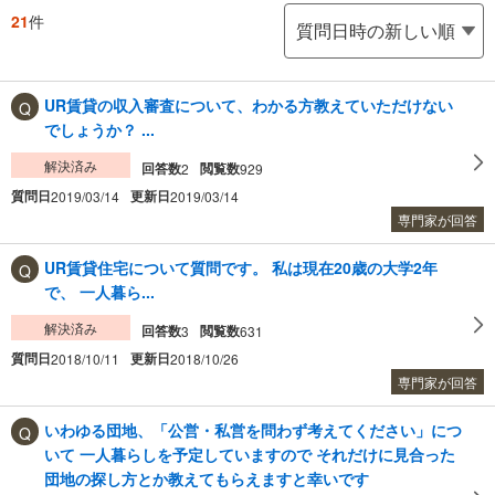
21
件
UR賃貸の収入審査について、わかる方教えていただけない
でしょうか？ ...
解決済み
回答数
閲覧数
2
929
質問日
更新日
2019/03/14
2019/03/14
専門家が回答
UR賃貸住宅について質問です。 私は現在20歳の大学2年
で、 一人暮ら...
解決済み
回答数
閲覧数
3
631
質問日
更新日
2018/10/11
2018/10/26
専門家が回答
いわゆる団地、「公営・私営を問わず考えてください」につ
いて 一人暮らしを予定していますので それだけに見合った
団地の探し方とか教えてもらえますと幸いです