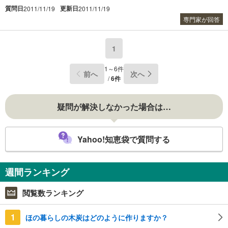
質問日
更新日
2011/11/19
2011/11/19
専門家が回答
1
1～6件
前へ
次へ
/
6件
疑問が解決しなかった場合は…
Yahoo!知恵袋で質問する
週間ランキング
閲覧数ランキング
1
ほの暮らしの木炭はどのように作りますか？