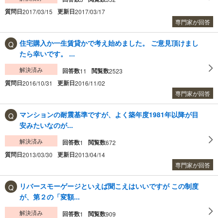
質問日
更新日
2017/03/15
2017/03/17
専門家が回答
住宅購入か一生賃貸かで考え始めました。 ご意見頂けまし
たら幸いです。 ...
解決済み
回答数
閲覧数
11
2523
質問日
更新日
2016/10/31
2016/11/02
専門家が回答
マンションの耐震基準ですが、よく築年度1981年以降が目
安みたいなのが...
解決済み
回答数
閲覧数
1
672
質問日
更新日
2013/03/30
2013/04/14
専門家が回答
リバースモーゲージといえば聞こえはいいですが この制度
が、第２の「変額...
解決済み
回答数
閲覧数
1
909