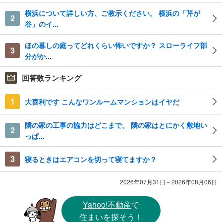
横浜について詳しい方、ご教示ください。 横浜の「芹が
2
谷」のイ...
ほの暮しの庭ってどれくらい怖いですか？ スローライフ部
3
分がか...
回答数ランキング
1
大喜利です こんなワンルームマンションはイヤだ
隣の家の工事の協力はどこまで。 隣の家はとにかく敷地い
2
っぱ...
3
寝るときはエアコンを切って寝てますか？
2026年07月31日～2026年08月06日
Yahoo!不動産
で
住まいを探そう！