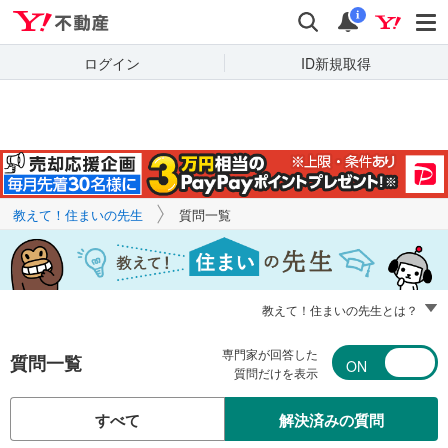
Yahoo!不動産
キーワードで
Yahoo!不動産
検索
通知
質問を探す
i
ログイン
ID新規取得
教えて！住まいの先生
質問一覧
教えて！住まいの先生とは？
専門家が回答した
質問一覧
質問だけを表示
すべて
解決済みの質問