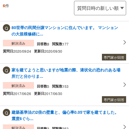
6
件
80世帯の民間分譲マンションに住んでいます。 マンション
の大規模修繕に...
解決済み
回答数
閲覧数
8
177
質問日
更新日
2020/09/24
2020/09/30
専門家が回答
家を建てようと思いますが地震の際、液状化の恐れのある場
所だと分かりま...
解決済み
回答数
閲覧数
5
153
質問日
更新日
2017/06/26
2017/06/30
専門家が回答
建築基準法の2倍の壁量と、偏心率0.05で家を建てました。
震度6ぐら...
解決済み
回答数
閲覧数
3
352