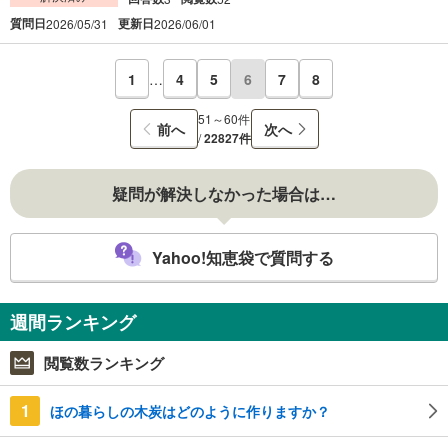
質問日
更新日
2026/05/31
2026/06/01
1
…
4
5
6
7
8
51～60件
前へ
次へ
/
22827件
疑問が解決しなかった場合は…
Yahoo!知恵袋で質問する
週間ランキング
閲覧数ランキング
1
ほの暮らしの木炭はどのように作りますか？