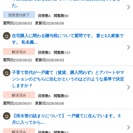
た。
回答受付終了
回答数
閲覧数
4
99
質問日
更新日
2026/06/03
2026/06/06
住宅購入に関わる贈与税について質問です。 妻と2人家族で
す。 私名義...
解決済み
回答数
閲覧数
3
101
質問日
更新日
2026/06/02
2026/06/03
子育て世代が一戸建て（賃貸、購入問わず）とアパートやマ
ンションのどちらに住むかというのはどのような基準で決定
しますか？
解決済み
回答数
閲覧数
6
60
質問日
更新日
2026/06/01
2026/06/06
【排水管の詰まりについて】 一戸建てに住んでいます。 5
月に入ってから...
解決済み
回答数
閲覧数
3
52