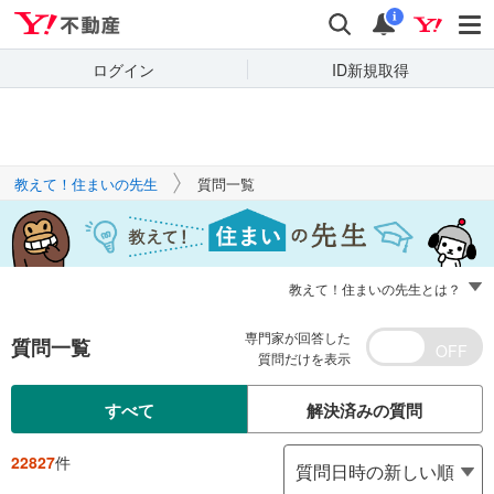
Yahoo!不動産
キーワードで
Yahoo!不動産
検索
通知
質問を探す
i
ログイン
ID新規取得
教えて！住まいの先生
質問一覧
教えて！住まいの先生とは？
専門家が回答した
質問一覧
質問だけを表示
すべて
解決済みの質問
22827
件