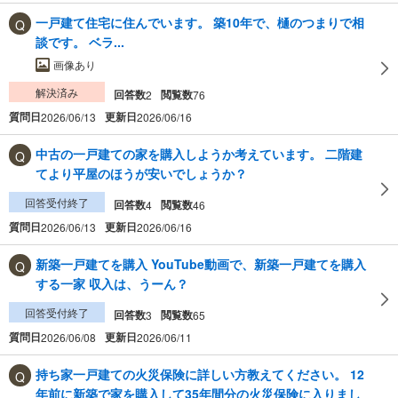
一戸建て住宅に住んでいます。 築10年で、樋のつまりで相
談です。 ベラ...
画像あり
解決済み
回答数
閲覧数
2
76
質問日
更新日
2026/06/13
2026/06/16
中古の一戸建ての家を購入しようか考えています。 二階建
てより平屋のほうが安いでしょうか？
回答受付終了
回答数
閲覧数
4
46
質問日
更新日
2026/06/13
2026/06/16
新築一戸建てを購入 YouTube動画で、新築一戸建てを購入
する一家 収入は、うーん？
回答受付終了
回答数
閲覧数
3
65
質問日
更新日
2026/06/08
2026/06/11
持ち家一戸建ての火災保険に詳しい方教えてください。 12
年前に新築で家を購入して35年間分の火災保険に入りまし