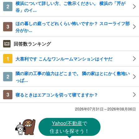
横浜について詳しい方、ご教示ください。 横浜の「芹が
2
谷」のイ...
ほの暮しの庭ってどれくらい怖いですか？ スローライフ部
3
分がか...
回答数ランキング
1
大喜利です こんなワンルームマンションはイヤだ
隣の家の工事の協力はどこまで。 隣の家はとにかく敷地い
2
っぱ...
3
寝るときはエアコンを切って寝てますか？
2026年07月31日～2026年08月06日
Yahoo!不動産
で
住まいを探そう！