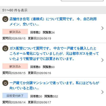
51〜60 件を表示
店舗付き住宅（連棟式）について質問です。 今、自己利用
メイン、空いてい...
解決済み
回答数
閲覧数
2
34
質問日
更新日
2026/06/15
2026/06/19
ガス配管について質問です。 中古で一戸建てを購入したと
ころオール電化になっていましたが、元は都市ガスを使って
いたようで配管はすでに設置されています。
解決済み
回答数
閲覧数
8
60
質問日
更新日
2026/06/15
2026/06/16
一戸建てか分譲マンションで迷っています。私にはどちらが
向いていると思い...
回答受付終了
回答数
閲覧数
30
552
質問日
更新日
2026/06/14
2026/06/17