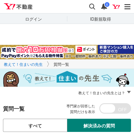
Yahoo!不動産
キーワードで
Yahoo!不動産
検索
通知
質問を探す
i
ログイン
ID新規取得
教えて！住まいの先生
質問一覧
教えて！住まいの先生とは？
専門家が回答した
質問一覧
質問だけを表示
すべて
解決済みの質問