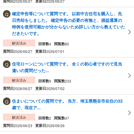
質問日
更新日
2026/06/27
2026/06/27
確定申告等について質問です。 以前中古住宅を購入し、先
日売却をしました。 確定申告の必要の有無と、損益通算の
特例を使用可能かが分からないため詳しい方から教えていた
だきたいです。
解決済み
回答数
閲覧数
4
85
質問日
更新日
2026/06/27
2026/07/01
住宅ローンについて質問です。 全くの初心者ですので見当
違いの質問だった...
解決済み
回答数
閲覧数
9
233
質問日
更新日
2026/06/27
2026/07/02
住まいについての質問です。 当方、埼玉県熊谷市在住の32
歳で、現在ア...
解決済み
回答数
閲覧数
2
47
質問日
更新日
2026/06/23
2026/06/26