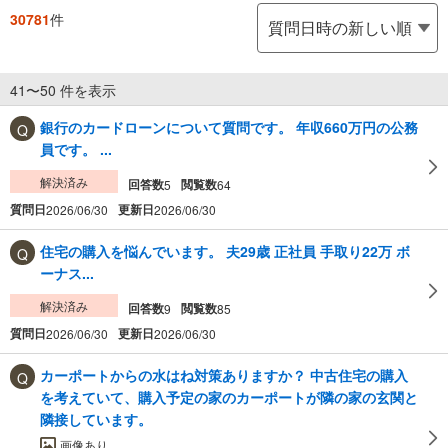
30781
件
41〜50 件を表示
銀行のカードローンについて質問です。 年収660万円の公務
員です。 ...
解決済み
回答数
閲覧数
5
64
質問日
更新日
2026/06/30
2026/06/30
住宅の購入を悩んでいます。 夫29歳 正社員 手取り22万 ボ
ーナス...
解決済み
回答数
閲覧数
9
85
質問日
更新日
2026/06/30
2026/06/30
カーポートからの水はね対策ありますか？ 中古住宅の購入
を考えていて、購入予定の家のカーポートが隣の家の玄関と
隣接しています。
画像あり