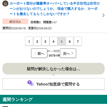
カーポート部分が建蔽率オーバーしている中古住宅は住宅ロ
ーンがおりないのでしょうか。 現金で購入するか、カーポ
ートを撤去してもらうしかないですか？
解決済み
回答数
閲覧数
5
147
質問日
更新日
2026/06/18
2026/06/23
1
2
3
4
5
6
7
41～50件
前へ
次へ
/
30781件
疑問が解決しなかった場合は…
Yahoo!知恵袋で質問する
週間ランキング