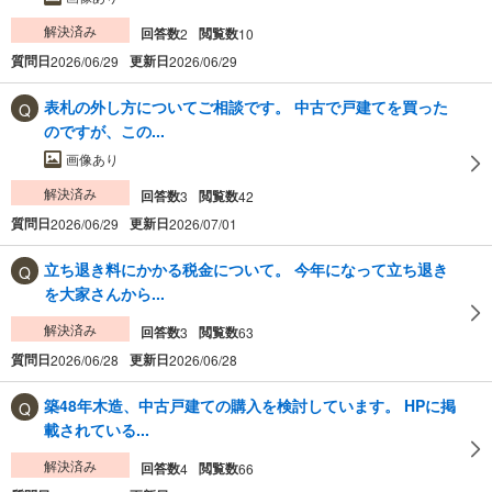
解決済み
回答数
閲覧数
2
10
質問日
更新日
2026/06/29
2026/06/29
表札の外し方についてご相談です。 中古で戸建てを買った
のですが、この...
画像あり
解決済み
回答数
閲覧数
3
42
質問日
更新日
2026/06/29
2026/07/01
立ち退き料にかかる税金について。 今年になって立ち退き
を大家さんから...
解決済み
回答数
閲覧数
3
63
質問日
更新日
2026/06/28
2026/06/28
築48年木造、中古戸建ての購入を検討しています。 HPに掲
載されている...
解決済み
回答数
閲覧数
4
66