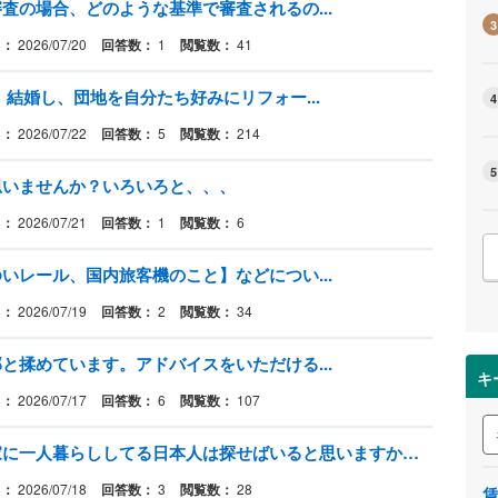
査の場合、どのような基準で審査されるの...
3
日：
2026/07/20
回答数：
1
閲覧数：
41
結婚し、団地を自分たち好みにリフォー...
4
日：
2026/07/22
回答数：
5
閲覧数：
214
5
思いませんか？いろいろと、、、
日：
2026/07/21
回答数：
1
閲覧数：
6
いレール、国内旅客機のこと】などについ...
日：
2026/07/19
回答数：
2
閲覧数：
34
と揉めています。アドバイスをいただける...
キ
日：
2026/07/17
回答数：
6
閲覧数：
107
新築の一軒家を建ててその大きな家に一人暮らししてる日本人は探せばいると思いますか？結婚しないでの一人暮らしです。
日：
2026/07/18
回答数：
3
閲覧数：
28