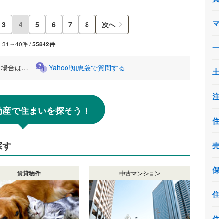
3
4
5
6
7
8
次へ
31～40件 /
55842件
た場合は…
Yahoo!知恵袋で質問する
!不動産で住まいを探そう！
探す
賃貸物件
中古マンション