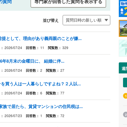
の質問
専門家が回答した質問を表示する
並び替え
提として、理由があり義両親のことが嫌...
日：
2026/07/24
回答数：
11
閲覧数：
329
6年8月末の金曜日に、 結婚に伴...
週
日：
2026/07/24
回答数：
2
閲覧数：
27
を買う人は一人暮らしですよね？２人以...
日：
2026/07/24
回答数：
6
閲覧数：
77
1
族で居たら、賃貸マンションの住民税は...
2
日：
2026/07/23
回答数：
1
閲覧数：
72