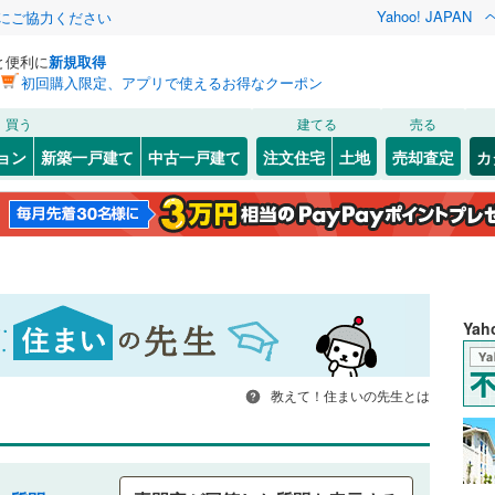
Yahoo! JAPAN
金にご協力ください
と便利に
新規取得
初回購入限定、アプリで使えるお得なクーポン
買う
建てる
売る
ョン
新築一戸建て
中古一戸建て
注文住宅
土地
売却査定
カ
Ya
教えて！住まいの先生とは