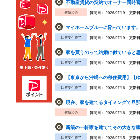
Q
不動産賃貸の契約でオーナー同時審
解決済み
質問日：
2026/07/19
更新
Q
マイホームブルーに陥っています。 
回答受付終了
質問日：
2026/07/19
更新
Q
家を買うのって結婚に似ていると
回答受付終了
質問日：
2026/07/18
更新
Q
【東京から沖縄への移住費用】【ゆ
回答受付終了
質問日：
2026/07/16
更新
Q
現在、家を建てるタイミングで旦那
解決済み
質問日：
2026/07/16
更新
Q
回答受付終了
質問日：
2026/07/15
更新