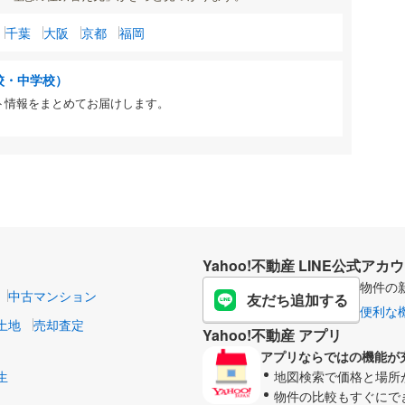
千葉
大阪
京都
福岡
校・中学校）
ト情報をまとめてお届けします。
Yahoo!不動産 LINE公式アカ
物件の
中古マンション
友だち追加する
便利な
土地
売却査定
Yahoo!不動産 アプリ
アプリならではの機能が
生
地図検索で価格と場所
物件の比較もすぐにで