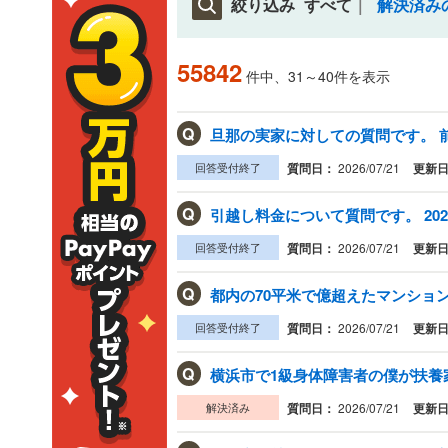
絞り込み
すべて
解決済み
55842
件中、31～40件を表示
Q
旦那の実家に対しての質問です。 前
回答受付終了
質問日：
2026/07/21
更新
Q
引越し料金について質問です。 202
回答受付終了
質問日：
2026/07/21
更新
Q
都内の70平米で億超えたマンション
回答受付終了
質問日：
2026/07/21
更新
Q
横浜市で1級身体障害者の僕が扶養家
解決済み
質問日：
2026/07/21
更新