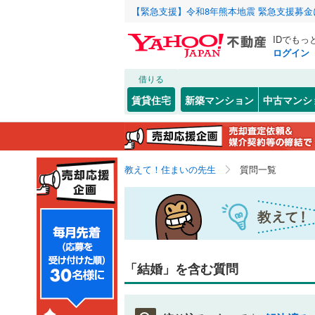
【緊急支援】令和8年熊本地震 緊急支援募
IDでもっ
ログイン
借りる
賃貸住宅
新築マンション
中古マンシ
教えて！住まいの先生
質問一覧
「結婚」を含む質問