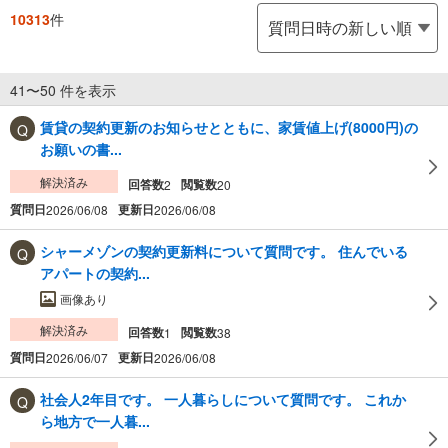
10313
件
41〜50 件を表示
賃貸の契約更新のお知らせとともに、家賃値上げ(8000円)の
お願いの書...
解決済み
回答数
閲覧数
2
20
質問日
更新日
2026/06/08
2026/06/08
シャーメゾンの契約更新料について質問です。 住んでいる
アパートの契約...
画像あり
解決済み
回答数
閲覧数
1
38
質問日
更新日
2026/06/07
2026/06/08
社会人2年目です。 一人暮らしについて質問です。 これか
ら地方で一人暮...