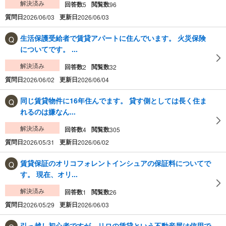
解決済み
回答数
閲覧数
5
96
質問日
更新日
2026/06/03
2026/06/03
生活保護受給者で賃貸アパートに住んでいます。 火災保険
についてです。 ...
解決済み
回答数
閲覧数
2
32
質問日
更新日
2026/06/02
2026/06/04
同じ賃貸物件に16年住んでます。 貸す側としては長く住ま
れるのは嫌なん...
解決済み
回答数
閲覧数
4
305
質問日
更新日
2026/05/31
2026/06/02
賃貸保証のオリコフォレントインシュアの保証料についてで
す。 現在、オリ...
解決済み
回答数
閲覧数
1
26
質問日
更新日
2026/05/29
2026/06/03
引っ越し初心者ですが、リロの賃貸という不動産屋は信用で