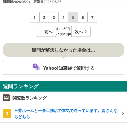
質問日
更新日
2026/05/24
2026/05/27
1
2
3
4
5
6
7
41～50件
前へ
次へ
/
10313件
疑問が解決しなかった場合は…
Yahoo!知恵袋で質問する
週間ランキング
閲覧数ランキング
三井ホームと一条工務店で本気で迷っています。皆さんな
1
らどちら...