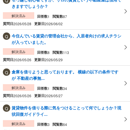
きますでしょうか？
解決済み
回答数
閲覧数
1
87
質問日
更新日
2026/05/28
2026/06/02
今住んでいる賃貸の管理会社から、入居者向けの求人チラシ
が入っていました。
解決済み
回答数
閲覧数
8
113
質問日
更新日
2026/05/26
2026/05/29
倉庫を借りようと思っております。 横線の以下の条件です
が 不動産の事無...
解決済み
回答数
閲覧数
1
34
質問日
更新日
2026/05/26
2026/05/27
賃貸物件を借りる際に気をつけることって何でしょうか？現
状回復ガイドライ...
解決済み
回答数
閲覧数
3
64