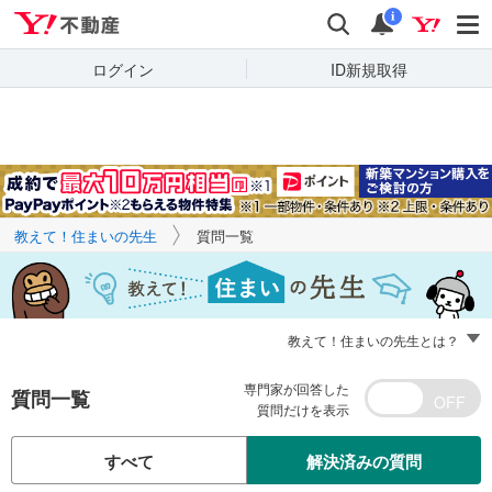
Yahoo!不動産
キーワードで
Yahoo!不動産
検索
通知
質問を探す
i
ログイン
ID新規取得
教えて！住まいの先生
質問一覧
教えて！住まいの先生とは？
専門家が回答した
質問一覧
質問だけを表示
すべて
解決済みの質問