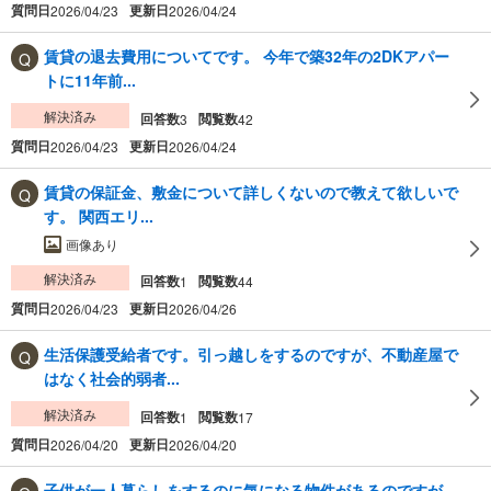
質問日
更新日
2026/04/23
2026/04/24
賃貸の退去費用についてです。 今年で築32年の2DKアパー
トに11年前...
解決済み
回答数
閲覧数
3
42
質問日
更新日
2026/04/23
2026/04/24
賃貸の保証金、敷金について詳しくないので教えて欲しいで
す。 関西エリ...
画像あり
解決済み
回答数
閲覧数
1
44
質問日
更新日
2026/04/23
2026/04/26
生活保護受給者です。引っ越しをするのですが、不動産屋で
はなく社会的弱者...
解決済み
回答数
閲覧数
1
17
質問日
更新日
2026/04/20
2026/04/20
子供が一人暮らしをするのに気になる物件があるのですが、