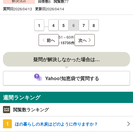
解決済み
回答数
閲覧数
6
77
質問日
更新日
2026/04/13
2026/04/14
1
…
4
5
6
7
8
51～60件
前へ
次へ
/
15735件
疑問が解決しなかった場合は…
Yahoo!知恵袋で質問する
週間ランキング
閲覧数ランキング
1
ほの暮らしの木炭はどのように作りますか？