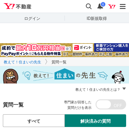
Yahoo!不動産
キーワードで
Yahoo!不動産
検索
通知
質問を探す
i
ログイン
ID新規取得
教えて！住まいの先生
質問一覧
教えて！住まいの先生とは？
専門家が回答した
質問一覧
質問だけを表示
すべて
解決済みの質問