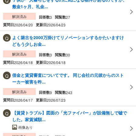
敷金1ヶ月、礼金...
解決済み
回答数
閲覧数
3
27
質問日
更新日
2026/04/20
2026/04/23
よく築古を2000万掛けてリノベーションするかたいますけ
どもう少しお金...
解決済み
回答数
閲覧数
3
30
質問日
更新日
2026/04/18
2026/04/18
借金と賃貸審査についてです。 同じ会社の元彼からのスト
ーカー被害を昨...
解決済み
回答数
閲覧数
9
243
質問日
更新日
2026/04/17
2026/07/23
​【賃貸トラブル】図面の「光ファイバー」が設備無しで嘘で
した。家賃減額...
画像あり