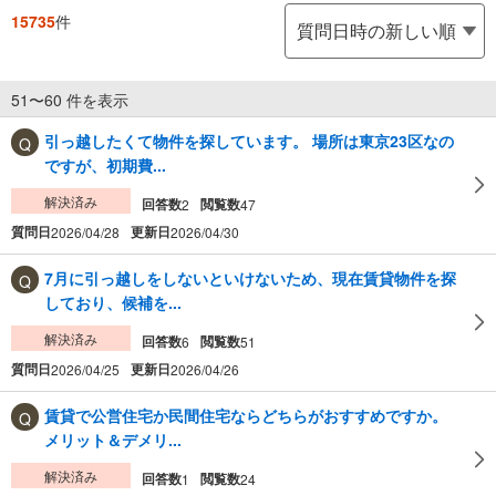
15735
件
51〜60 件を表示
引っ越したくて物件を探しています。 場所は東京23区なの
ですが、初期費...
解決済み
回答数
閲覧数
2
47
質問日
更新日
2026/04/28
2026/04/30
7月に引っ越しをしないといけないため、現在賃貸物件を探
しており、候補を...
解決済み
回答数
閲覧数
6
51
質問日
更新日
2026/04/25
2026/04/26
賃貸で公営住宅か民間住宅ならどちらがおすすめですか。
メリット＆デメリ...
解決済み
回答数
閲覧数
1
24