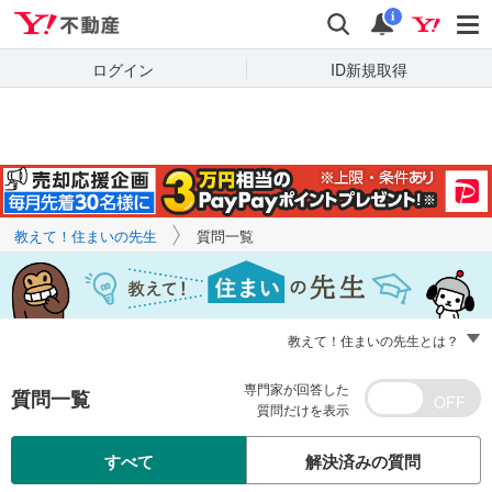
Yahoo!不動産
キーワードで
Yahoo!不動産
検索
通知
質問を探す
i
ログイン
ID新規取得
教えて！住まいの先生
質問一覧
教えて！住まいの先生とは？
専門家が回答した
質問一覧
質問だけを表示
すべて
解決済みの質問