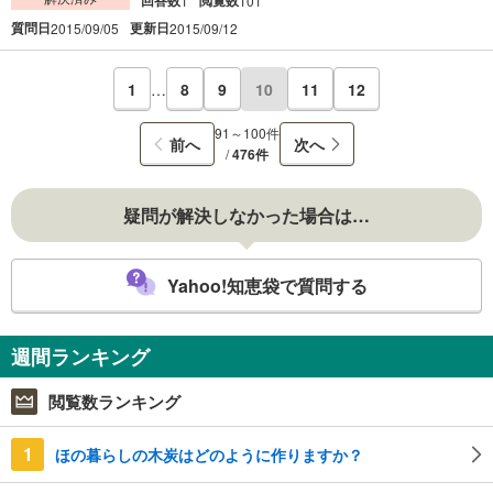
1
101
質問日
更新日
2015/09/05
2015/09/12
1
…
8
9
10
11
12
91～100件
前へ
次へ
/
476件
疑問が解決しなかった場合は…
Yahoo!知恵袋で質問する
週間ランキング
閲覧数ランキング
1
ほの暮らしの木炭はどのように作りますか？