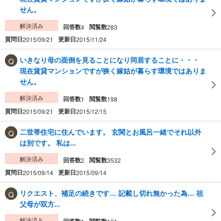
せん。
解決済み
回答数
閲覧数
4
283
質問日
更新日
2015/09/21
2015/11/24
いきなり母の面倒を見ることになり同居することに・・・
現在賃貸マンションですが狭く嫁姑が暮らす環境ではありま
せん。
解決済み
回答数
閲覧数
1
198
質問日
更新日
2015/09/21
2015/12/15
二世帯住宅に住んでいます。 玄関とお風呂一緒でそれ以外
は別です。 私は...
解決済み
回答数
閲覧数
2
3532
質問日
更新日
2015/09/14
2015/09/14
リクエスト、補足の続きです… 記載し切れ無かった為… 祖
父母が双方...
解決済み
回答数
閲覧数