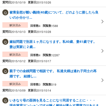
質問日
更新日
2015/10/19
2015/10/26
被害妄想が酷い義姉(40歳)について、どのように接したら良
いのか分かり...
解決済み
回答数
閲覧数
4
1588
質問日
更新日
2015/10/13
2015/10/28
嫁姑問題で別居１ヶ月になります。私40歳、妻41歳です。
妻は実家に２歳...
解決済み
回答数
閲覧数
4
12287
質問日
更新日
2015/10/12
2015/10/17
親子での金銭問題で相談です。 私達夫婦は連れ子同士の再
婚です。 結婚し...
解決済み
回答数
閲覧数
3
519
質問日
更新日
2015/10/09
2015/10/14
いきなり母の面倒を見ることになり同居することに・・・
現在賃貸マンションですが狭く嫁姑が暮らす環境ではありま