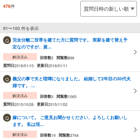
476
件
91〜100 件を表示
完全分離二世帯を建てた方に質問です。 実家を建て替え予
定なのですが、資...
解決済み
回答数
閲覧数
2
896
質問日
更新日
2016/01/10
2016/01/11
義父の事で夫と喧嘩になりました。 結婚して2年目の30代夫
婦です。 ...
解決済み
回答数
閲覧数
5
1065
質問日
更新日
2015/10/26
2015/11/02
嫁について。 ご意見お聞かせください、よろしくお願いし
ます。 私は現...
解決済み
回答数
閲覧数
19
3764