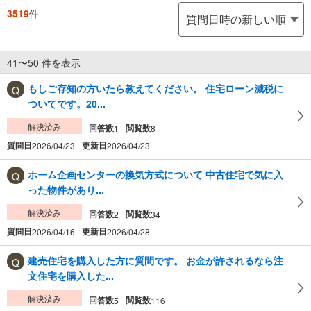
3519
件
41〜50 件を表示
もしご存知の方いたら教えてください。 住宅ローン減税に
ついてです。20...
解決済み
回答数
閲覧数
1
8
質問日
更新日
2026/04/23
2026/04/23
ホーム企画センターの換気方式について 中古住宅で気に入
った物件があり...
解決済み
回答数
閲覧数
2
34
質問日
更新日
2026/04/16
2026/04/28
建売住宅を購入した方に質問です。 お金が許されるなら注
文住宅を購入した...
解決済み
回答数
閲覧数
5
116