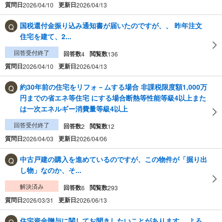
質問日
更新日
2026/04/10
2026/04/13
国税還付金振り込み通知書が届いたのですが、、 昨年注文
住宅を建て、2...
回答受付終了
回答数
閲覧数
4
136
質問日
更新日
2026/04/10
2026/04/13
約30年前の住宅をリフォ－ムする場合 非課税限度額1,000万
円までの省エネ等住宅 にする場合断熱等性能等級4以上また
は一次エネルギー消費量等級4以上
回答受付終了
回答数
閲覧数
2
12
質問日
更新日
2026/04/03
2026/04/06
中古戸建の購入を進めているのですが、この物件が「掘り出
し物」なのか、そ...
解決済み
回答数
閲覧数
6
293
質問日
更新日
2026/03/31
2026/06/13
住宅資金贈与に関してお聞きしたいことがあります。 よろ