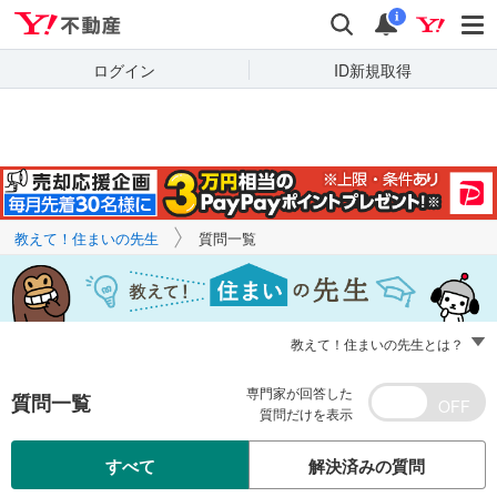
Yahoo!不動産
キーワードで
Yahoo!不動産
検索
通知
質問を探す
i
ログイン
ID新規取得
教えて！住まいの先生
質問一覧
教えて！住まいの先生とは？
専門家が回答した
質問一覧
質問だけを表示
すべて
解決済みの質問