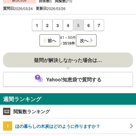
回答数
閲覧数
5
215
質問日
更新日
2026/03/24
2026/03/26
1
2
3
4
5
6
7
41～50件
前へ
次へ
/
3519件
疑問が解決しなかった場合は…
Yahoo!知恵袋で質問する
週間ランキング
閲覧数ランキング
1
ほの暮らしの木炭はどのように作りますか？