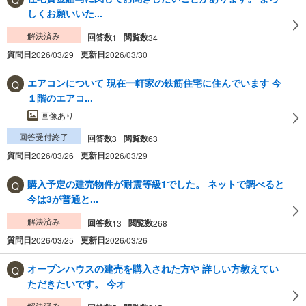
しくお願いいた...
解決済み
回答数
閲覧数
1
34
質問日
更新日
2026/03/29
2026/03/30
エアコンについて 現在一軒家の鉄筋住宅に住んでいます 今
１階のエアコ...
画像あり
回答受付終了
回答数
閲覧数
3
63
質問日
更新日
2026/03/26
2026/03/29
購入予定の建売物件が耐震等級1でした。 ネットで調べると
今は3が普通と...
解決済み
回答数
閲覧数
13
268
質問日
更新日
2026/03/25
2026/03/26
オープンハウスの建売を購入された方や 詳しい方教えてい
ただきたいです。 今オ
解決済み