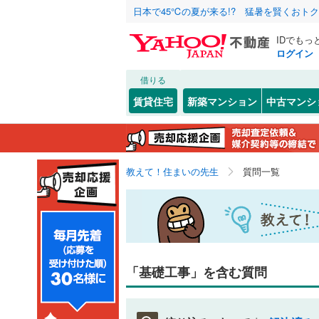
日本で45℃の夏が来る!? 猛暑を賢くおト
IDでもっ
ログイン
借りる
賃貸住宅
新築マンション
中古マンシ
教えて！住まいの先生
質問一覧
「基礎工事」を含む質問