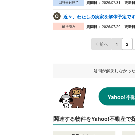
回答受付終了
質問日：
2026/07/31
更新
Q
近々、わたしの実家を解体予定です。
解決済み
質問日：
2026/07/29
更新
前へ
1
2
疑問が解決しなかっ
Yahoo
関連する物件をYahoo!不動産で