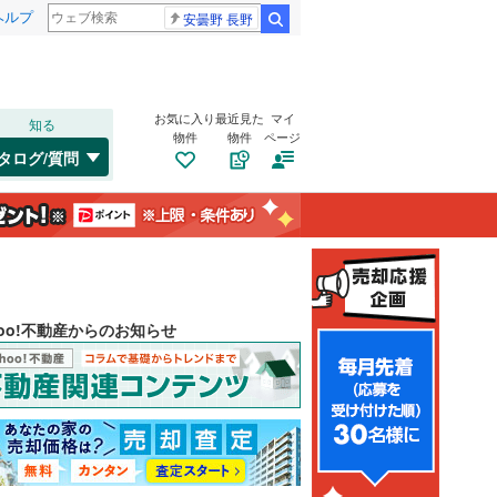
ヘルプ
安曇野 長野
検索
お気に入り
最近見た
マイ
知る
物件
物件
ページ
タログ/質問
hoo!不動産からのお知らせ