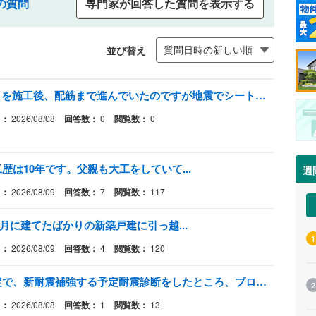
の質問
専門家が回答した質問を表示する
並び替え
新築の基礎工事でターミダンシートを施工後、配筋まで進んでいたのですが地震でシートに多数の破れが発生したので防蟻テープで補修をしてもらっています。
日：
2026/08/08
回答数：
0
閲覧数：
0
歴は10年です。父親も大工をしていて...
週
日：
2026/08/09
回答数：
7
閲覧数：
117
月に建てたばかりの新築戸建に引っ越...
1
日：
2026/08/09
回答数：
4
閲覧数：
120
築60年の平屋の中古住宅を購入予定で、新耐震補強する予定耐震診断をしたところ、ブロック基礎なので耐震工事ができない、
2
日：
2026/08/08
回答数：
1
閲覧数：
13