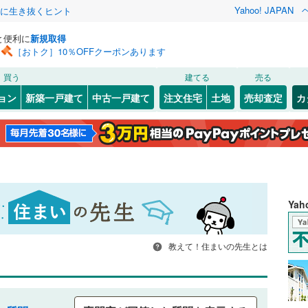
Yahoo! JAPAN
クに生き抜くヒント
と便利に
新規取得
［おトク］10％OFFクーポンあります
買う
建てる
売る
ョン
新築一戸建て
中古一戸建て
注文住宅
土地
売却査定
カ
Ya
教えて！住まいの先生とは