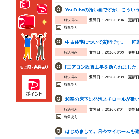
Q
YouTubeの拾い画ですが、こうい
解決済み
質問日：
2026/08/06
更新
画像あり
Q
中古住宅について質問です。 一軒家
解決済み
質問日：
2026/08/03
更新
Q
[エアコン設置工事を断られました
解決済み
質問日：
2026/08/03
更新
画像あり
Q
和室の床下に発泡スチロールが敷いて
解決済み
質問日：
2026/08/01
更新
画像あり
Q
はじめまして。只今マイホームを建設