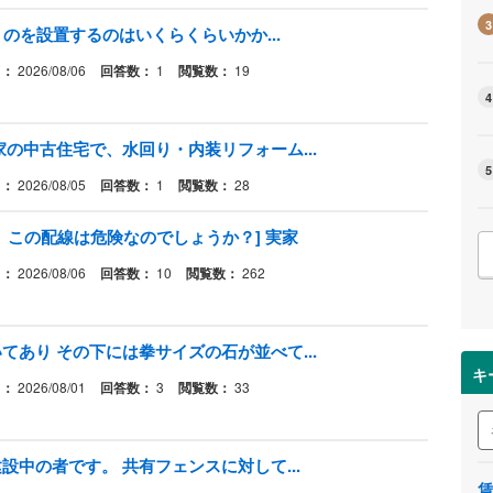
3
うのを設置するのはいくらくらいかか...
日：
2026/08/06
回答数：
1
閲覧数：
19
4
の中古住宅で、水回り・内装リフォーム...
5
日：
2026/08/05
回答数：
1
閲覧数：
28
。この配線は危険なのでしょうか？] 実家
日：
2026/08/06
回答数：
10
閲覧数：
262
あり その下には拳サイズの石が並べて...
キ
日：
2026/08/01
回答数：
3
閲覧数：
33
中の者です。 共有フェンスに対して...