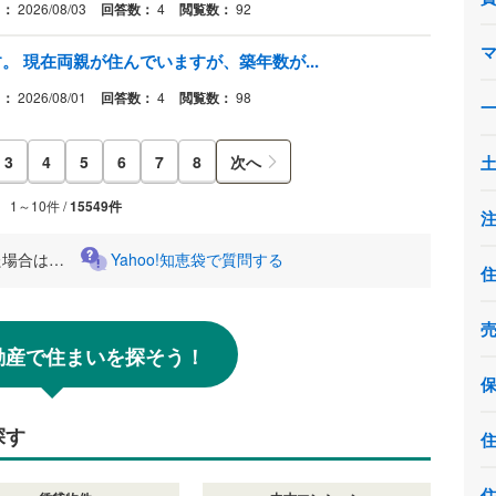
日：
2026/08/03
回答数：
4
閲覧数：
92
 現在両親が住んでいますが、築年数が...
日：
2026/08/01
回答数：
4
閲覧数：
98
3
4
5
6
7
8
次へ
1～10件 /
15549件
た場合は…
Yahoo!知恵袋で質問する
!不動産で住まいを探そう！
探す