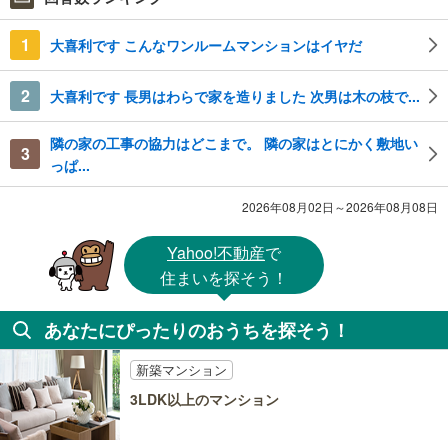
1
大喜利です こんなワンルームマンションはイヤだ
2
大喜利です 長男はわらで家を造りました 次男は木の枝で...
隣の家の工事の協力はどこまで。 隣の家はとにかく敷地い
3
っぱ...
2026年08月02日～2026年08月08日
Yahoo!不動産
で
住まいを探そう！
あなたにぴったりのおうちを探そう！
新築マンション
3LDK以上のマンション