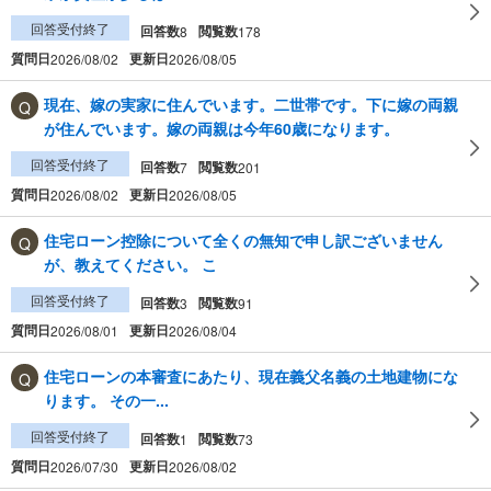
回答受付終了
回答数
閲覧数
8
178
質問日
更新日
2026/08/02
2026/08/05
現在、嫁の実家に住んでいます。二世帯です。下に嫁の両親
が住んでいます。嫁の両親は今年60歳になります。
回答受付終了
回答数
閲覧数
7
201
質問日
更新日
2026/08/02
2026/08/05
住宅ローン控除について全くの無知で申し訳ございません
が、教えてください。 こ
回答受付終了
回答数
閲覧数
3
91
質問日
更新日
2026/08/01
2026/08/04
住宅ローンの本審査にあたり、現在義父名義の土地建物にな
ります。 その一...
回答受付終了
回答数
閲覧数
1
73
質問日
更新日
2026/07/30
2026/08/02