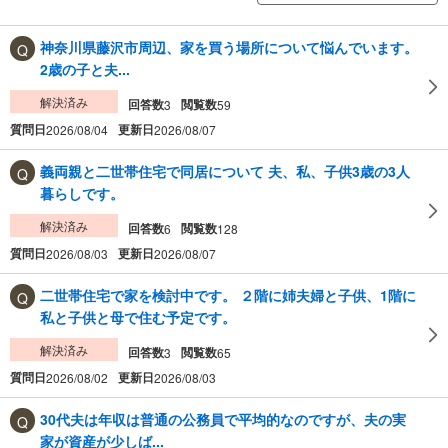
神奈川県藤沢市周辺、家を買う場所について悩んでいます。
2歳の子と夫...
解決済み
回答数
閲覧数
3
59
質問日
更新日
2026/08/04
2026/08/07
義両親と二世帯住宅で同居について 夫、私、子供3歳の3人
暮らしです。
解決済み
回答数
閲覧数
6
128
質問日
更新日
2026/08/03
2026/08/07
二世帯住宅で家を検討中です。 ２階に姉夫婦と子供、1階に
私と子供と母で住む予定です。
解決済み
回答数
閲覧数
3
65
質問日
更新日
2026/08/02
2026/08/03
30代夫は年収は普通の公務員で平均的なのですが、夫の実
家が資産が少しば...