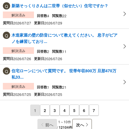
新築そっくりさんは二世帯（似せたい）住宅ですか？
解決済み
回答数
閲覧数
4
22
質問日
更新日
2026/07/27
2026/07/29
木造家屋の壁の防音について教えてください。 息子がピア
ノを練習しており...
解決済み
回答数
閲覧数
2
11
質問日
更新日
2026/07/26
2026/07/26
住宅ローンについて質問です。 世帯年収800万 旦那470万
私33...
解決済み
回答数
閲覧数
1
21
質問日
更新日
2026/07/25
2026/07/25
1
2
3
4
5
6
7
1～10件
前へ
次へ
/
12104件