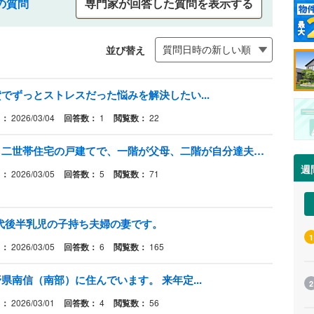
の質問
専門家が回答した質問を表示する
並び替え
でずっとストレスだった悩みを解決したい...
日：
2026/03/04
回答数：
1
閲覧数：
22
給湯器の更新についてですが、元々二世帯住宅の戸建てで、一階が父母、二階が自分達夫婦と子供3名の5名が住んでいました。
週
日：
2026/03/05
回答数：
5
閲覧数：
71
0代後半乳児の子持ち夫婦の妻です。
1
日：
2026/03/05
回答数：
6
閲覧数：
165
南信（南部）に住んでいます。 来年定...
2
日：
2026/03/01
回答数：
4
閲覧数：
56