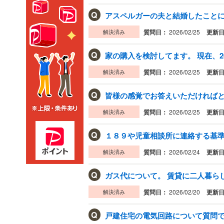
Q
アスペルガーの夫と結婚したことに後
解決済み
質問日：
2026/02/25
更新
Q
家の購入を検討してます。 現在、2
解決済み
質問日：
2026/02/25
更新
Q
皆様の感覚でお答えいただければと思
解決済み
質問日：
2026/02/25
更新
Q
１８９や児童相談所に連絡する基準は
解決済み
質問日：
2026/02/24
更新
Q
ガス代について。 賃貸に二人暮らし
解決済み
質問日：
2026/02/20
更新
Q
戸建住宅の電気回路について質問です