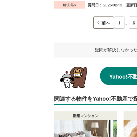
解決済み
質問日：
2026/02/13
更新
前へ
1
…
6
疑問が解決しなかっ
Yahoo
関連する物件をYahoo!不動産で
新築マンション