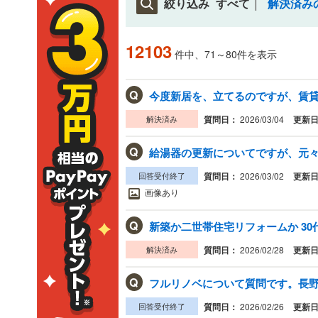
絞り込み
すべて
解決済み
12103
件中、71～80件を表示
Q
今度新居を、立てるのですが、賃貸
解決済み
質問日：
2026/03/04
更新
Q
回答受付終了
質問日：
2026/03/02
更新
画像あり
Q
新築か二世帯住宅リフォームか 3
解決済み
質問日：
2026/02/28
更新
Q
フルリノベについて質問です。長野県
回答受付終了
質問日：
2026/02/26
更新