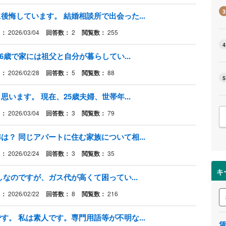
3
悔しています。 結婚相談所で出会った...
日：
2026/03/04
回答数：
2
閲覧数：
255
4
6歳で家には祖父と自分が暮らしてい...
日：
2026/02/28
回答数：
5
閲覧数：
88
5
います。 現在、25歳夫婦、世帯年...
日：
2026/03/04
回答数：
3
閲覧数：
79
？ 同じアパートに住む家族について相...
日：
2026/02/24
回答数：
3
閲覧数：
35
キ
なのですが、ガス代が高くて困ってい...
日：
2026/02/22
回答数：
8
閲覧数：
216
。 私は素人です。専門用語等が不明な...