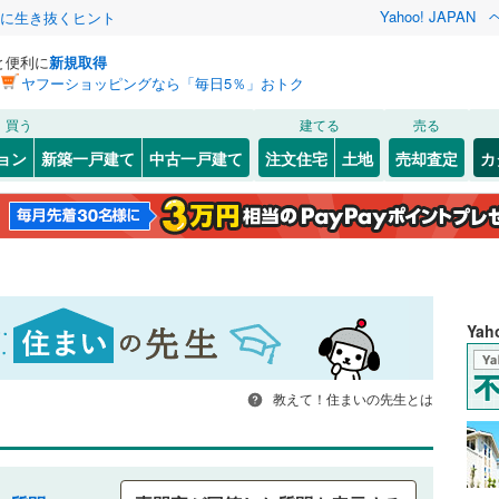
Yahoo! JAPAN
クに生き抜くヒント
と便利に
新規取得
ヤフーショッピングなら「毎日5％」おトク
買う
建てる
売る
ョン
新築一戸建て
中古一戸建て
注文住宅
土地
売却査定
カ
Ya
教えて！住まいの先生とは