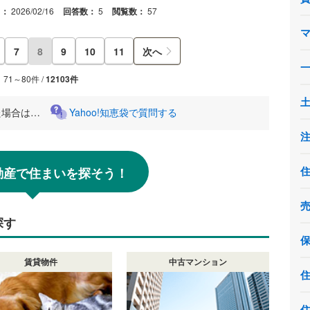
日：
2026/02/16
回答数：
5
閲覧数：
57
7
8
9
10
11
次へ
71～80件 /
12103件
た場合は…
Yahoo!知恵袋で質問する
!不動産で住まいを探そう！
探す
賃貸物件
中古マンション