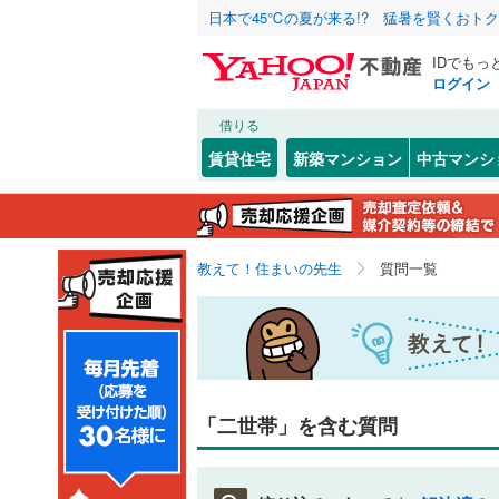
日本で45℃の夏が来る!? 猛暑を賢くおト
IDでもっ
ログイン
借りる
賃貸住宅
新築マンション
中古マンシ
教えて！住まいの先生
質問一覧
「二世帯」を含む質問