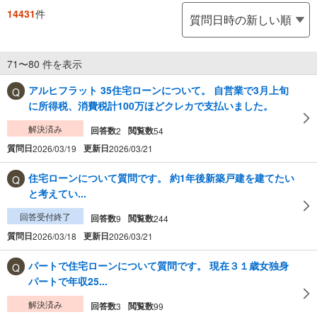
14431
件
71〜80 件を表示
アルヒフラット 35住宅ローンについて。 自営業で3月上旬
に所得税、消費税計100万ほどクレカで支払いました。
解決済み
回答数
閲覧数
2
54
質問日
更新日
2026/03/19
2026/03/21
住宅ローンについて質問です。 約1年後新築戸建を建てたい
と考えてい...
回答受付終了
回答数
閲覧数
9
244
質問日
更新日
2026/03/18
2026/03/21
パートで住宅ローンについて質問です。 現在３１歳女独身
パートで年収25...
解決済み
回答数
閲覧数
3
99