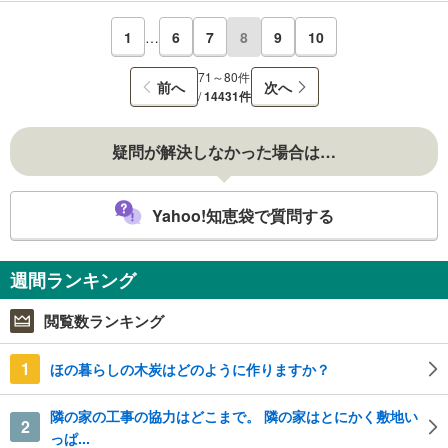
1
…
6
7
8
9
10
71～80件
前へ
次へ
/
14431件
疑問が解決しなかった場合は…
Yahoo!知恵袋で質問する
週間ランキング
閲覧数ランキング
1
ほの暮らしの木炭はどのように作りますか？
隣の家の工事の協力はどこまで。 隣の家はとにかく敷地い
2
っぱ...