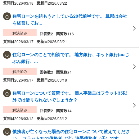
質問日
更新日
2026/03/18
2026/03/22
住宅ローンを組もうとしている20代前半です。 旦那は会社
を経営してお...
解決済み
回答数
閲覧数
2
116
質問日
更新日
2026/03/17
2026/03/21
住宅ローンのことで相談です。 地方銀行、ネット銀行(auじ
ぶん銀行、...
解決済み
回答数
閲覧数
2
84
質問日
更新日
2026/03/17
2026/03/18
住宅ローンについて質問です。 個人事業主はフラット35以
外では借りられないでしょうか？
解決済み
回答数
閲覧数
2
14
質問日
更新日
2026/03/12
2026/03/12
債務者が亡くなった場合の住宅ローンについて教えてくださ
い。 フラット35で債務者（父）連帯債務者（子）です。