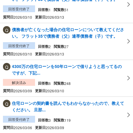
回答受付終了
回答数
閲覧数
1
51
質問日
更新日
2026/03/10
2026/03/13
債務者が亡くなった場合の住宅ローンについて教えてくださ
い。 フラット35で債務者（父）連帯債務者（子）です。
回答受付終了
回答数
閲覧数
2
27
質問日
更新日
2026/03/10
2026/03/13
4300万の住宅ローンを50年ローンで借りようと思ってるの
ですが、下記...
解決済み
回答数
閲覧数
6
248
質問日
更新日
2026/03/09
2026/03/10
住宅ローンの契約書を読んでもわからなかったので、教えて
ください。 旦那...
回答受付終了
回答数
閲覧数
3
119
質問日
更新日
2026/03/06
2026/03/09