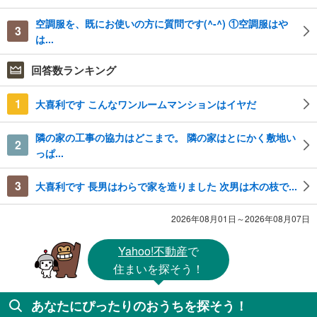
空調服を、既にお使いの方に質問です(^-^) ①空調服はや
3
は...
回答数ランキング
1
大喜利です こんなワンルームマンションはイヤだ
隣の家の工事の協力はどこまで。 隣の家はとにかく敷地い
2
っぱ...
3
大喜利です 長男はわらで家を造りました 次男は木の枝で...
2026年08月01日～2026年08月07日
Yahoo!不動産
で
住まいを探そう！
あなたにぴったりのおうちを探そう！