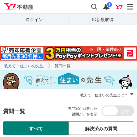
Yahoo!不動産
キーワードで
Yahoo!不動産
検索
通知
質問を探す
i
ログイン
ID新規取得
教えて！住まいの先生
質問一覧
教えて！住まいの先生とは？
専門家が回答した
質問一覧
質問だけを表示
すべて
解決済みの質問