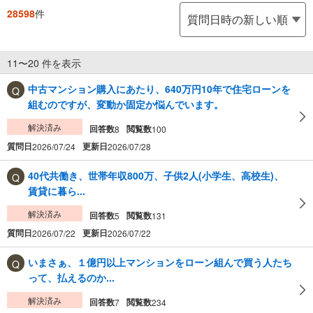
28598
件
11〜20 件を表示
中古マンション購入にあたり、640万円10年で住宅ローンを
組むのですが、変動か固定か悩んでいます。
解決済み
回答数
閲覧数
8
100
質問日
更新日
2026/07/24
2026/07/28
40代共働き、世帯年収800万、子供2人(小学生、高校生)、
賃貸に暮ら...
解決済み
回答数
閲覧数
5
131
質問日
更新日
2026/07/22
2026/07/22
いまさぁ、１億円以上マンションをローン組んで買う人たち
って、払えるのか...
解決済み
回答数
閲覧数
7
234