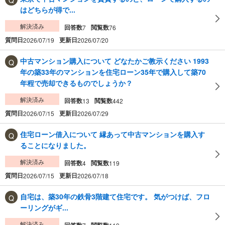
はどちらが得で...
解決済み
回答数
閲覧数
7
76
質問日
更新日
2026/07/19
2026/07/20
中古マンション購入について どなたかご教示ください 1993
年の築33年のマンションを住宅ローン35年で購入して築70
年程で売却できるものでしょうか？
解決済み
回答数
閲覧数
13
442
質問日
更新日
2026/07/15
2026/07/29
住宅ローン借入について 縁あって中古マンションを購入す
ることになりました。
解決済み
回答数
閲覧数
4
119
質問日
更新日
2026/07/15
2026/07/18
自宅は、築30年の鉄骨3階建て住宅です。 気がつけば、フロ
ーリングがギ...
解決済み
回答数
閲覧数