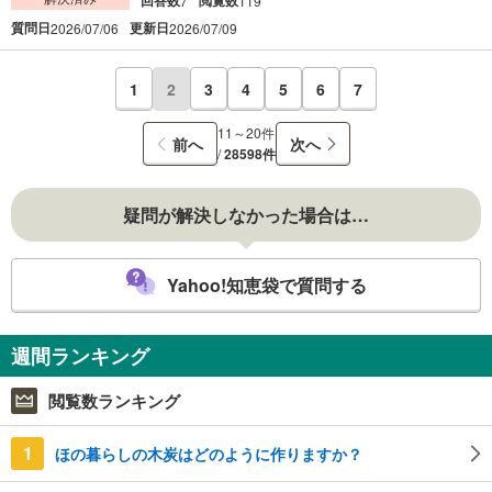
7
119
質問日
更新日
2026/07/06
2026/07/09
1
2
3
4
5
6
7
11～20件
前へ
次へ
/
28598件
疑問が解決しなかった場合は…
Yahoo!知恵袋で質問する
週間ランキング
閲覧数ランキング
1
ほの暮らしの木炭はどのように作りますか？