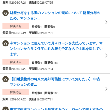
質問日
更新日
2026/07/21
2026/07/25
財産分与をする際のマンションの売却について 財産分与の
ため、マンション...
解決済み
回答数
閲覧数
1
9
質問日
更新日
2026/07/21
2026/07/21
今マンションに住んでいて月々ローンを支払っています。マ
ンションから注文住宅に住み替え予定なので土地を探してい
ます。
解決済み
回答数
閲覧数
4
183
質問日
更新日
2026/07/20
2026/07/24
【旧耐震物件の将来の売却可能性について知りたい】 中古
マンションの資...
解決済み
回答数
閲覧数
8
106
質問日
更新日
2026/07/20
2026/07/31
東京で中古マンションを賃貸するのと、ローンで購入するの