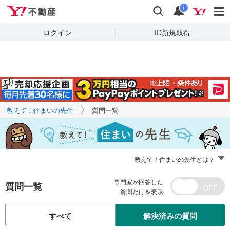
Yahoo!不動産
キーワードで
Yahoo!不動産
検索
通知
質問を探す
i
ログイン
ID新規取得
教えて！住まいの先生
質問一覧
教えて！住まいの先生とは？
専門家が回答した
質問一覧
質問だけを表示
すべて
解決済みの質問