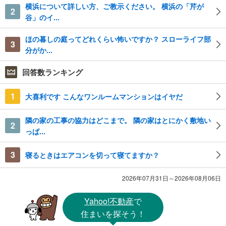
横浜について詳しい方、ご教示ください。 横浜の「芹が
2
谷」のイ...
ほの暮しの庭ってどれくらい怖いですか？ スローライフ部
3
分がか...
回答数ランキング
1
大喜利です こんなワンルームマンションはイヤだ
隣の家の工事の協力はどこまで。 隣の家はとにかく敷地い
2
っぱ...
3
寝るときはエアコンを切って寝てますか？
2026年07月31日～2026年08月06日
Yahoo!不動産
で
住まいを探そう！