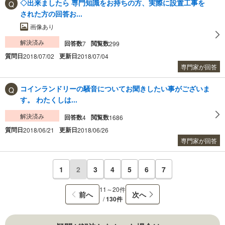
◇出来ましたら 専門知識をお持ちの方、実際に設置工事を
された方の回答お...
画像あり
解決済み
回答数
閲覧数
7
299
質問日
更新日
2018/07/02
2018/07/04
専門家が回答
コインランドリーの騒音についてお聞きしたい事がございま
す。 わたくしは...
解決済み
回答数
閲覧数
4
1686
質問日
更新日
2018/06/21
2018/06/26
専門家が回答
1
2
3
4
5
6
7
11～20件
前へ
次へ
/
130件