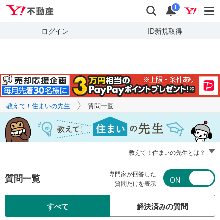
Yahoo!不動産
キーワードで
Yahoo!不動産
検索
通知
質問を探す
i
ログイン
ID新規取得
教えて！住まいの先生
質問一覧
教えて！住まいの先生とは？
専門家が回答した
質問一覧
質問だけを表示
すべて
解決済みの質問