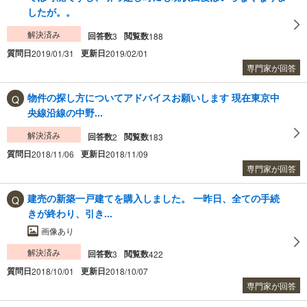
したが。。
解決済み
回答数
閲覧数
3
188
質問日
更新日
2019/01/31
2019/02/01
専門家が回答
物件の探し方についてアドバイスお願いします 現在東京中
央線沿線の中野...
解決済み
回答数
閲覧数
2
183
質問日
更新日
2018/11/06
2018/11/09
専門家が回答
建売の新築一戸建てを購入しました。 一昨日、全ての手続
きが終わり、引き...
画像あり
解決済み
回答数
閲覧数
3
422
質問日
更新日
2018/10/01
2018/10/07
専門家が回答