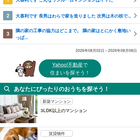
2
大喜利です 長男はわらで家を造りました 次男は木の枝で...
隣の家の工事の協力はどこまで。 隣の家はとにかく敷地い
3
っぱ...
2026年08月02日～2026年08月08日
Yahoo!不動産
で
住まいを探そう！
あなたにぴったりのおうちを探そう！
新築マンション
3LDK以上のマンション
賃貸物件