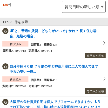
130
件
11〜20 件を表示
URと、普通の賃貸、どちらがいいですかね？ 長く住む場
合、短期の場合、...
解決済み
回答数
閲覧数
1
437
質問日
更新日
2019/04/18
2019/04/24
専門家が回答
自分年齢４６歳 ７８歳の母と神奈川県に二人で住んでます
中古の安い一軒...
解決済み
回答数
閲覧数
4
410
質問日
更新日
2019/02/26
2019/02/28
専門家が回答
大阪府の公社賃貸住宅は個人でリフォームできますか。 UR
では可能ですし、引っ越し時にも現状回復はいらなくなりま