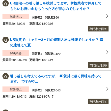
UR住宅への引っ越しを検討してます。斡旋業者で仲介して
もらいお祝い金をもらった方が得なのでしょうか？
解決済み
回答数
閲覧数
2
866
質問日
更新日
2018/09/01
2018/09/05
専門家が回答
UR賃貸で、1ヶ月〜2ヶ月の短期入居は可能でしょうか？ 隣
の建替えで夏...
解決済み
回答数
閲覧数
4
2422
質問日
更新日
2018/07/20
2018/07/21
専門家が回答
引っ越しを考えてるのですが、UR賃貸に凄く興味を持って
ます。 ですがや...
解決済み
回答数
閲覧数
3
1043
質問日
更新日
2018/07/13
2018/07/17
専門家が回答