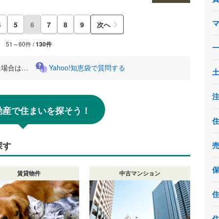
4
5
6
7
8
9
次へ
51～60件 /
130件
た場合は…
Yahoo!知恵袋で質問する
!不動産で住まいを探そう！
探す
賃貸物件
中古マンション