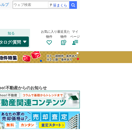
ヘルプ
笹まくら
検索
お気に入り
最近見た
マイ
知る
物件
物件
ページ
タログ/質問
hoo!不動産からのお知らせ