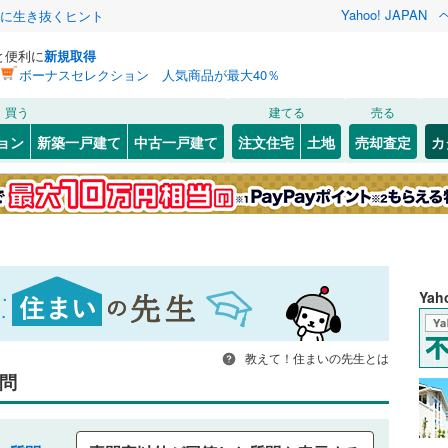
Yahoo! JAPAN
クに生き抜くヒント
と便利に
新規取得
ボーナスセレクション 人気商品が最大40％
買う
建てる
売る
ョン
新築一戸建て
中古一戸建て
注文住宅
土地
売却査定
カ
Ya
教えて！住まいの先生とは
問