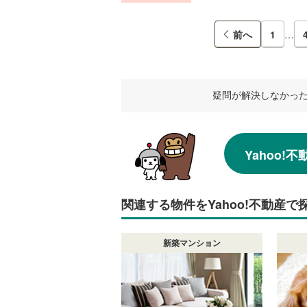
前へ
1
…
疑問が解決しなかっ
Yahoo
関連する物件をYahoo!不動産で
新築マンション