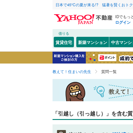
日本で45℃の夏が来る!? 猛暑を賢くおト
IDでもっ
ログイン
借りる
賃貸住宅
新築マンション
中古マンシ
教えて！住まいの先生
質問一覧
「引越し（引っ越し）」を含む質