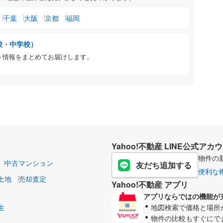
千葉
大阪
京都
福岡
校・中学校）
ト情報をまとめてお届けします。
Yahoo!不動産 LINE公式アカ
物件の
中古マンション
友だち追加する
便利な
土地
売却査定
Yahoo!不動産 アプリ
アプリならではの機能が
生
地図検索で価格と場所
物件の比較もすぐにで