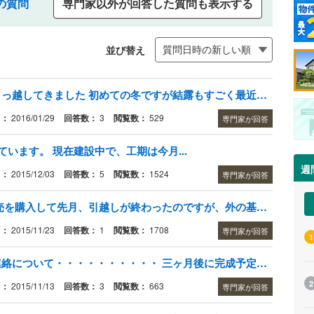
の質問
専門家以外が回答した質問も表示する
並び替え
コンクリート壁で窓の多い家にて引っ越してきました 初めての冬ですが結露もすごく最近天気が悪いからか室内の湿度も高く布団なども湿っぽく感じます 子どもがいるので引っ越しと同時に新しく
日：
2016/01/29
回答数：
3
閲覧数：
529
専門家が回答
います。 現在建設中で、工期は今月...
週
日：
2015/12/03
回答数：
5
閲覧数：
1524
専門家が回答
基礎のひび割れのご質問です。 建売を購入して先月、引越しが終わったのですが、外の基礎にひび割れが数ヶ所ありました。
日：
2015/11/23
回答数：
1
閲覧数：
1708
専門家が回答
1
新築マンションの内覧会、引越し連絡について・・・・・・・・・・ 三ヶ月後に完成予定＆入居可なのですが、まだ内覧会や引越し予定日の予約の連絡が来ません。
2
日：
2015/11/13
回答数：
3
閲覧数：
663
専門家が回答