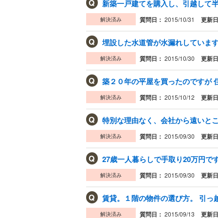
Q
解決済み
質問日：
2015/10/31
更新
Q
埋設した水道管が水漏れしていますが
解決済み
質問日：
2015/10/30
更新
Q
築２０年の平屋を買ったのですが 住
解決済み
質問日：
2015/10/12
更新
Q
特別な理由なく、会社から遠いところ
解決済み
質問日：
2015/09/30
更新
Q
27歳一人暮らしで手取り20万円です
解決済み
質問日：
2015/09/30
更新
Q
賃貸。１階の物件の選び方。 引っ越
解決済み
質問日：
2015/09/13
更新