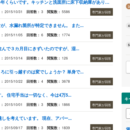
新築一戸建てを購入し、引越して半年くらいです。キッチンと洗面所に床下収納庫があります。
3
日：
2015/10/31
回答数：
3
閲覧数：
5586
専門家が回答
、水漏れ箇所が特定できません。 また...
4
日：
2015/11/05
回答数：
6
閲覧数：
1774
専門家が回答
5
んで３カ月目にきずいたのですが、湿...
日：
2015/10/14
回答数：
4
閲覧数：
126
専門家が回答
に引っ越すのは変でしょうか？ 単身で...
日：
2015/10/22
回答数：
4
閲覧数：
3678
専門家が回答
。 住宅手当は一切なく、今は4万5...
キ
日：
2015/10/01
回答数：
3
閲覧数：
1866
専門家が回答
しを考えています。 現在、アパー...
日：
2015/09/17
回答数：
3
閲覧数：
1839
専門家が回答