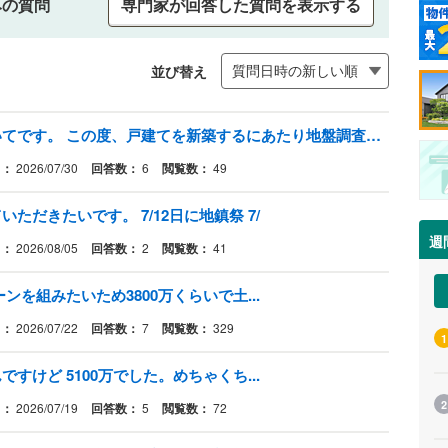
みの質問
専門家が回答した質問を表示する
並び替え
新築戸建ての土地の地盤改良についてです。 この度、戸建てを新築するにあたり地盤調査して地盤改良が必要となりました。
日：
2026/07/30
回答数：
6
閲覧数：
49
だきたいです。 7/12日に地鎮祭 7/
週
日：
2026/08/05
回答数：
2
閲覧数：
41
を組みたいため3800万くらいで土...
日：
2026/07/22
回答数：
7
閲覧数：
329
1
けど 5100万でした。めちゃくち...
2
日：
2026/07/19
回答数：
5
閲覧数：
72