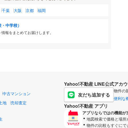
千葉
大阪
京都
福岡
校・中学校）
ト情報をまとめてお届けします。
Yahoo!不動産 LINE公式アカ
物件の
中古マンション
友だち追加する
便利な
土地
売却査定
Yahoo!不動産 アプリ
アプリならではの機能が
生
地図検索で価格と場所
物件の比較もすぐにで