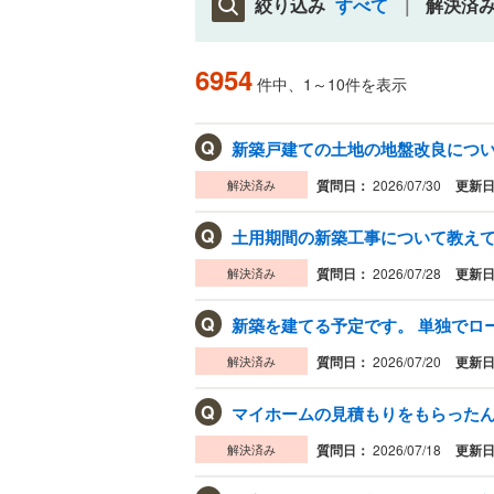
絞り込み
すべて
解決済
6954
件中、1～10件を表示
Q
解決済み
質問日：
2026/07/30
更新
Q
土用期間の新築工事について教えていた
解決済み
質問日：
2026/07/28
更新
Q
新築を建てる予定です。 単独でローン
解決済み
質問日：
2026/07/20
更新
Q
マイホームの見積もりをもらったんです
解決済み
質問日：
2026/07/18
更新