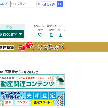
ヘルプ
不適切音声
検索
お気に入り
最近見た
マイ
知る
物件
物件
ページ
タログ/質問
hoo!不動産からのお知らせ