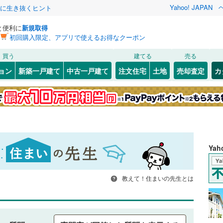
Yahoo! JAPAN
クに生き抜くヒント
と便利に
新規取得
初回購入限定、アプリで使えるお得なクーポン
買う
建てる
売る
ョン
新築一戸建て
中古一戸建て
注文住宅
土地
売却査定
カ
Ya
教えて！住まいの先生とは