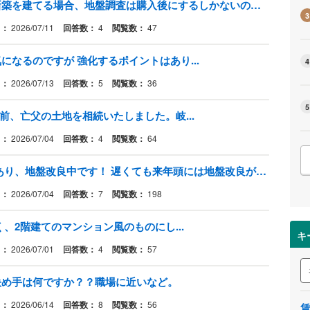
古家付き土地を購入後、解体して新築を建てる場合、地盤調査は購入後にするしかないのでしょうか？ （多額な土地改良費がかかることになることを避けたいです…）
3
日：
2026/07/11
回答数：
4
閲覧数：
47
なるのですが 強化するポイントはあり...
4
日：
2026/07/13
回答数：
5
閲覧数：
36
5
前、亡父の土地を相続いたしました。岐...
日：
2026/07/04
回答数：
4
閲覧数：
64
現在、マイホーム検討中。 土地はあり、地盤改良中です！ 遅くても来年頭には地盤改良が終わる見込みで、来年か、再来年には建設希望です。
日：
2026/07/04
回答数：
7
閲覧数：
198
、2階建てのマンション風のものにし...
キ
日：
2026/07/01
回答数：
4
閲覧数：
57
決め手は何ですか？？職場に近いなど。
日：
2026/06/14
回答数：
8
閲覧数：
56