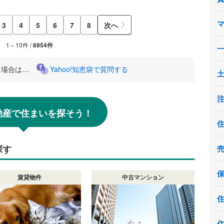
3
4
5
6
7
8
次へ
1～10件 /
6954件
た場合は…
Yahoo!知恵袋で質問する
!不動産で住まいを探そう！
探す
賃貸物件
中古マンション