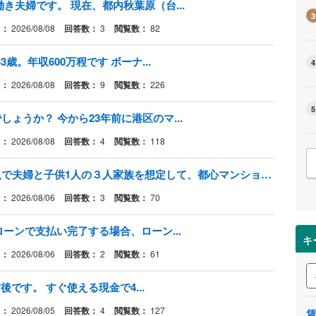
き夫婦です。 現在、都内秋葉原（台...
3
日：
2026/08/08
回答数：
3
閲覧数：
82
歳。年収600万程です ボーナ...
4
日：
2026/08/08
回答数：
9
閲覧数：
226
5
ょうか？ 今から23年前に港区のマ...
日：
2026/08/08
回答数：
4
閲覧数：
118
年収が６００～７００万くらいの人で夫婦と子供1人の３人家族を想定して、都心マンションと郊外戸建てはどちらが良いのでしょうか。
日：
2026/08/06
回答数：
3
閲覧数：
70
ローンで支払い完了する場合、ローン...
キ
日：
2026/08/06
回答数：
2
閲覧数：
61
後です。 すぐ使える現金で4...
日：
2026/08/05
回答数：
4
閲覧数：
127