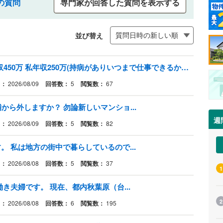
の質問
専門家が回答した質問を表示する
並び替え
住宅ローンについて。 旦那26歳年収450万 私年収250万(持病がありいつまで仕事できるかわかりません) 子は1人(0歳) 新築マンションの購入を考えています。
日：
2026/08/09
回答数：
5
閲覧数：
67
から外しますか？ 勿論新しいマンショ...
週
日：
2026/08/09
回答数：
5
閲覧数：
82
 私は地方の街中で暮らしているので...
日：
2026/08/08
回答数：
5
閲覧数：
37
1
き夫婦です。 現在、都内秋葉原（台...
2
日：
2026/08/08
回答数：
6
閲覧数：
195