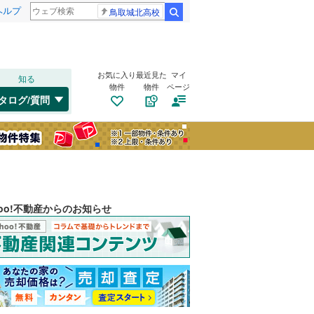
ヘルプ
鳥取城北高校
検索
お気に入り
最近見た
マイ
知る
物件
物件
ページ
タログ/質問
hoo!不動産からのお知らせ