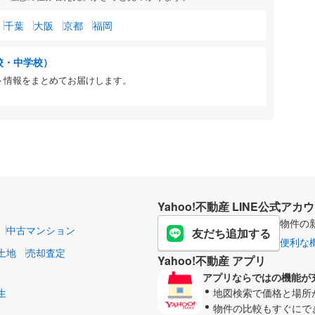
千葉
大阪
京都
福岡
校・中学校）
ト情報をまとめてお届けします。
Yahoo!不動産 LINE公式アカ
物件の
中古マンション
友だち追加する
便利な
土地
売却査定
Yahoo!不動産 アプリ
アプリならではの機能が
生
地図検索で価格と場所
物件の比較もすぐにで