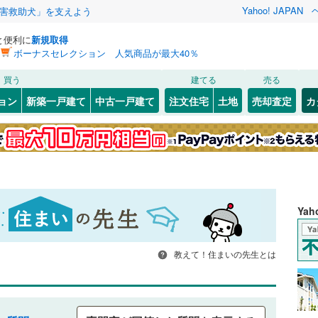
Yahoo! JAPAN
害救助犬」を支えよう
と便利に
新規取得
ボーナスセレクション 人気商品が最大40％
買う
建てる
売る
ョン
新築一戸建て
中古一戸建て
注文住宅
土地
売却査定
カ
Ya
教えて！住まいの先生とは