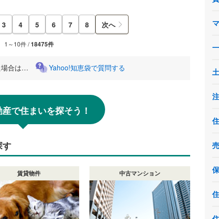
3
4
5
6
7
8
次へ
1～10件 /
18475件
た場合は…
Yahoo!知恵袋で質問する
!不動産で住まいを探そう！
探す
賃貸物件
中古マンション