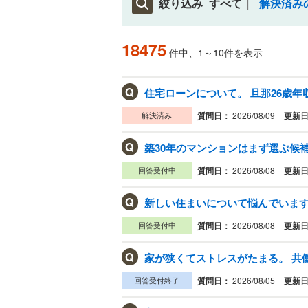
絞り込み
すべて
解決済み
18475
件中、1～10件を表示
Q
解決済み
質問日：
2026/08/09
更新
Q
築30年のマンションはまず選ぶ候補
回答受付中
質問日：
2026/08/08
更新
Q
新しい住まいについて悩んでいます。
回答受付中
質問日：
2026/08/08
更新
Q
家が狭くてストレスがたまる。 共働
回答受付終了
質問日：
2026/08/05
更新