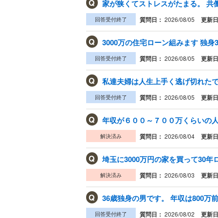
Q
家が狭くてストレスがたまる。 共働
回答受付終了
質問日：
2026/08/05
更新
Q
3000万の住宅ローン組みます 独身33
回答受付終了
質問日：
2026/08/05
更新
Q
私達夫婦は人生上手く逃げ切れたでし
回答受付終了
質問日：
2026/08/05
更新
Q
解決済み
質問日：
2026/08/04
更新
Q
埼玉に3000万円の家を買って30年
解決済み
質問日：
2026/08/03
更新
Q
36歳独身の男です。 年収は800万前
回答受付終了
質問日：
2026/08/02
更新