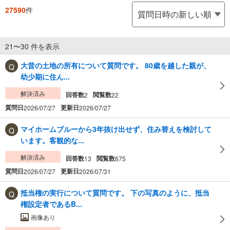
27590
件
21〜30 件を表示
大昔の土地の所有について質問です。 80歳を越した親が、
幼少期に住ん...
解決済み
回答数
閲覧数
2
22
質問日
更新日
2026/07/27
2026/07/27
マイホームブルーから3年抜け出せず、住み替えを検討して
います。客観的な...
解決済み
回答数
閲覧数
13
675
質問日
更新日
2026/07/27
2026/07/31
抵当権の実行について質問です。 下の写真のように、抵当
権設定者であるB...
画像あり