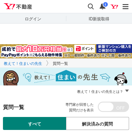
Yahoo!不動産
キーワードで
Yahoo!不動産
検索
通知
質問を探す
i
ログイン
ID新規取得
教えて！住まいの先生
質問一覧
教えて！住まいの先生とは？
専門家が回答した
質問一覧
質問だけを表示
すべて
解決済みの質問