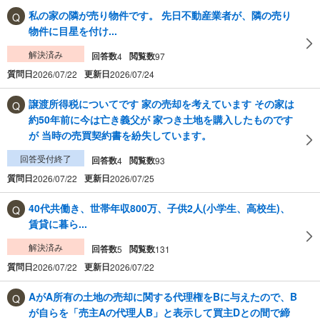
私の家の隣が売り物件です。 先日不動産業者が、隣の売り
物件に目星を付け...
解決済み
回答数
閲覧数
4
97
質問日
更新日
2026/07/22
2026/07/24
譲渡所得税についてです 家の売却を考えています その家は
約50年前に今は亡き義父が 家つき土地を購入したものです
が 当時の売買契約書を紛失しています。
回答受付終了
回答数
閲覧数
4
93
質問日
更新日
2026/07/22
2026/07/25
40代共働き、世帯年収800万、子供2人(小学生、高校生)、
賃貸に暮ら...
解決済み
回答数
閲覧数
5
131
質問日
更新日
2026/07/22
2026/07/22
AがA所有の土地の売却に関する代理権をBに与えたので、B
が自らを「売主Aの代理人B」と表示して買主Dとの間で締