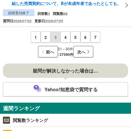
結した売買契約について、Bが未成年者であったとしても、
回答受付終了
回答数
閲覧数
3
68
質問日
更新日
2026/07/22
2026/07/25
1
2
3
4
5
6
7
21～30件
前へ
次へ
/
27590件
疑問が解決しなかった場合は…
Yahoo!知恵袋で質問する
週間ランキング
閲覧数ランキング