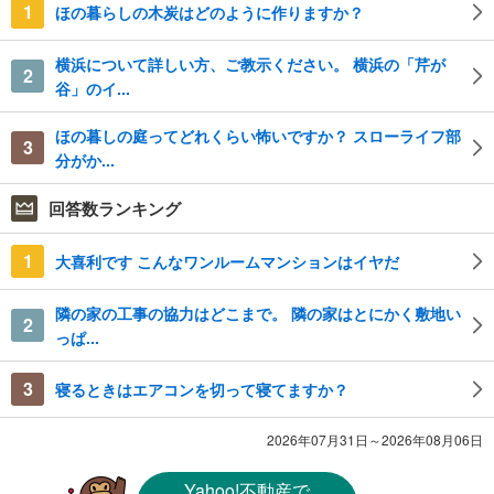
1
ほの暮らしの木炭はどのように作りますか？
横浜について詳しい方、ご教示ください。 横浜の「芹が
2
谷」のイ...
ほの暮しの庭ってどれくらい怖いですか？ スローライフ部
3
分がか...
回答数ランキング
1
大喜利です こんなワンルームマンションはイヤだ
隣の家の工事の協力はどこまで。 隣の家はとにかく敷地い
2
っぱ...
3
寝るときはエアコンを切って寝てますか？
2026年07月31日～2026年08月06日
Yahoo!不動産
で