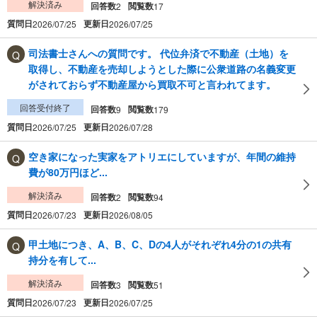
解決済み
回答数
閲覧数
2
17
質問日
更新日
2026/07/25
2026/07/25
司法書士さんへの質問です。 代位弁済で不動産（土地）を
取得し、不動産を売却しようとした際に公衆道路の名義変更
がされておらず不動産屋から買取不可と言われてます。
回答受付終了
回答数
閲覧数
9
179
質問日
更新日
2026/07/25
2026/07/28
空き家になった実家をアトリエにしていますが、年間の維持
費が80万円ほど...
解決済み
回答数
閲覧数
2
94
質問日
更新日
2026/07/23
2026/08/05
甲土地につき、A、B、C、Dの4人がそれぞれ4分の1の共有
持分を有して...
解決済み
回答数
閲覧数
3
51
質問日
更新日
2026/07/23
2026/07/25