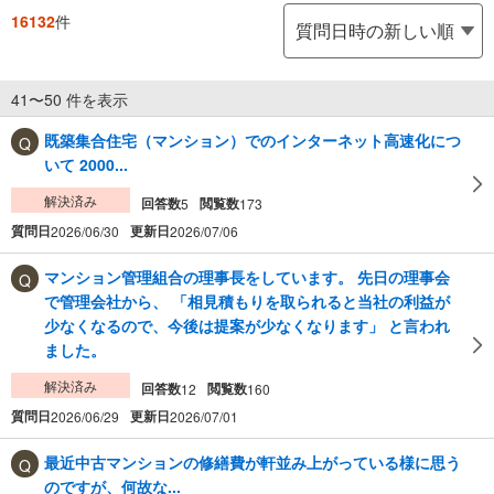
16132
件
41〜50 件を表示
既築集合住宅（マンション）でのインターネット高速化につ
いて 2000...
解決済み
回答数
閲覧数
5
173
質問日
更新日
2026/06/30
2026/07/06
マンション管理組合の理事長をしています。 先日の理事会
で管理会社から、 「相見積もりを取られると当社の利益が
少なくなるので、今後は提案が少なくなります」 と言われ
ました。
解決済み
回答数
閲覧数
12
160
質問日
更新日
2026/06/29
2026/07/01
最近中古マンションの修繕費が軒並み上がっている様に思う
のですが、何故な...