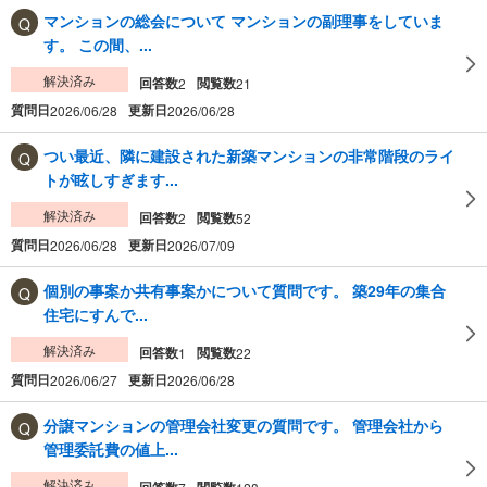
マンションの総会について マンションの副理事をしていま
す。 この間、...
解決済み
回答数
閲覧数
2
21
質問日
更新日
2026/06/28
2026/06/28
つい最近、隣に建設された新築マンションの非常階段のライ
トが眩しすぎます...
解決済み
回答数
閲覧数
2
52
質問日
更新日
2026/06/28
2026/07/09
個別の事案か共有事案かについて質問です。 築29年の集合
住宅にすんで...
解決済み
回答数
閲覧数
1
22
質問日
更新日
2026/06/27
2026/06/28
分譲マンションの管理会社変更の質問です。 管理会社から
管理委託費の値上...
解決済み
回答数
閲覧数