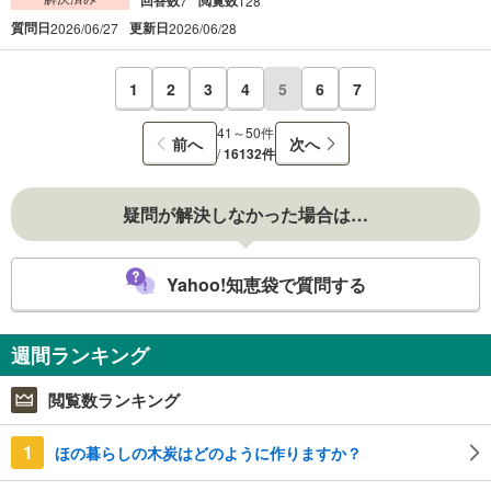
7
128
質問日
更新日
2026/06/27
2026/06/28
1
2
3
4
5
6
7
41～50件
前へ
次へ
/
16132件
疑問が解決しなかった場合は…
Yahoo!知恵袋で質問する
週間ランキング
閲覧数ランキング
1
ほの暮らしの木炭はどのように作りますか？