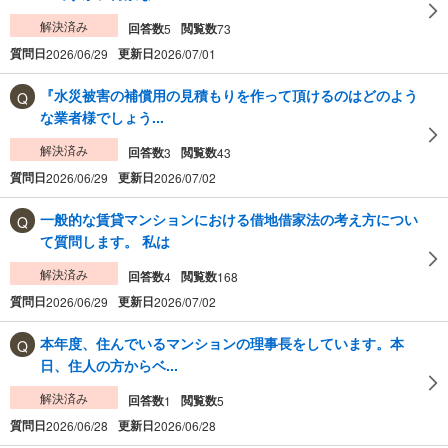
解決済み
回答数
閲覧数
5
73
質問日
更新日
2026/06/29
2026/07/01
『水災被害の補償用の見積もりを作って頂けるのはどのよう
な業者様でしょう...
解決済み
回答数
閲覧数
3
43
質問日
更新日
2026/06/29
2026/07/02
一般的な賃貸マンションにおける借地借家法の考え方につい
て質問します。 私は
解決済み
回答数
閲覧数
4
168
質問日
更新日
2026/06/29
2026/07/02
本年度、住んでいるマンションの理事長をしています。本
日、住人の方からベ...
解決済み
回答数
閲覧数
1
5
質問日
更新日
2026/06/28
2026/06/28