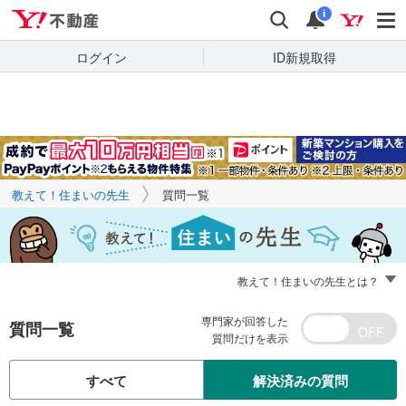
Yahoo!不動産
キーワードで
Yahoo!不動産
検索
通知
質問を探す
i
ログイン
ID新規取得
教えて！住まいの先生
質問一覧
教えて！住まいの先生とは？
専門家が回答した
質問一覧
質問だけを表示
すべて
解決済みの質問