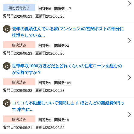
回答受付終了
回答数
閲覧数
8
117
質問日
更新日
2026/06/23
2026/06/26
去年の夏頃住んでいる家(マンション)の玄関ポストの部分に
排泄をしている...
解決済み
回答数
閲覧数
1
24
質問日
更新日
2026/06/23
2026/06/26
世帯年収1000万ほどだとどれくらいの住宅ローンを組むの
が安牌ですか？
解決済み
回答数
閲覧数
5
109
質問日
更新日
2026/06/22
2026/06/23
コミコミ不動産について質問します ほとんどの諸経費0円っ
て 本当に...
解決済み
回答数
閲覧数
2
10
質問日
更新日
2026/06/21
2026/06/22