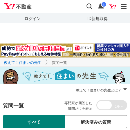
Yahoo!不動産
キーワードで
Yahoo!不動産
検索
通知
質問を探す
i
ログイン
ID新規取得
教えて！住まいの先生
質問一覧
教えて！住まいの先生とは？
専門家が回答した
質問一覧
質問だけを表示
すべて
解決済みの質問