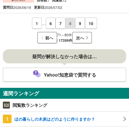
1
12
質問日
更新日
2026/06/19
2026/07/02
1
…
6
7
8
9
10
71～80件
前へ
次へ
/
17289件
疑問が解決しなかった場合は…
Yahoo!知恵袋で質問する
週間ランキング
閲覧数ランキング
1
ほの暮らしの木炭はどのように作りますか？