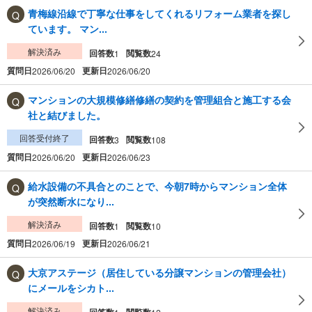
青梅線沿線で丁寧な仕事をしてくれるリフォーム業者を探し
ています。 マン...
解決済み
回答数
閲覧数
1
24
質問日
更新日
2026/06/20
2026/06/20
マンションの大規模修繕修繕の契約を管理組合と施工する会
社と結びました。
回答受付終了
回答数
閲覧数
3
108
質問日
更新日
2026/06/20
2026/06/23
給水設備の不具合とのことで、今朝7時からマンション全体
が突然断水になり...
解決済み
回答数
閲覧数
1
10
質問日
更新日
2026/06/19
2026/06/21
大京アステージ（居住している分譲マンションの管理会社）
にメールをシカト...
解決済み
回答数
閲覧数