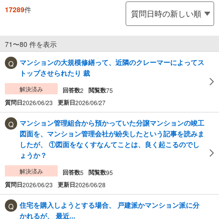
17289
件
71〜80 件を表示
マンションの大規模修繕って、近隣のクレーマーによってス
トップさせられたり 裁
解決済み
回答数
閲覧数
2
75
質問日
更新日
2026/06/23
2026/06/27
マンション管理組合から預かっていた分譲マンションの竣工
図面を、マンション管理会社が紛失したという記事を読みま
したが、 ①図面をなくすなんてことは、良く起こるのでし
ょうか？
解決済み
回答数
閲覧数
5
95
質問日
更新日
2026/06/23
2026/06/28
住宅を購入しようとする場合、 戸建派かマンション派に分
かれるが、 最近...