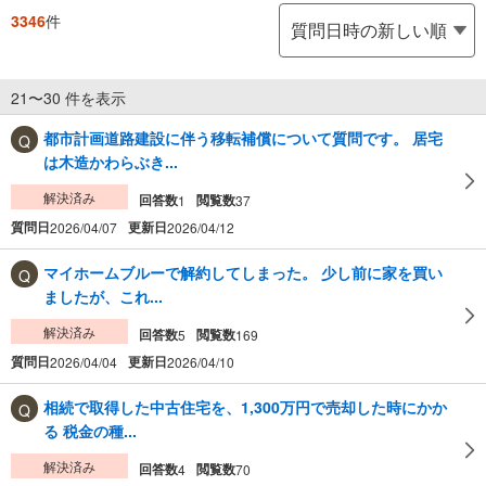
3346
件
21〜30 件を表示
都市計画道路建設に伴う移転補償について質問です。 居宅
は木造かわらぶき...
解決済み
回答数
閲覧数
1
37
質問日
更新日
2026/04/07
2026/04/12
マイホームブルーで解約してしまった。 少し前に家を買い
ましたが、これ...
解決済み
回答数
閲覧数
5
169
質問日
更新日
2026/04/04
2026/04/10
相続で取得した中古住宅を、1,300万円で売却した時にかか
る 税金の種...
解決済み
回答数
閲覧数
4
70