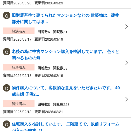
質問日
更新日
2026/03/20
2026/03/23
旧耐震基準で建てられたマンションなどの 建築物は、建物
部分に関してはほ...
解決済み
回答数
閲覧数
6
51
質問日
更新日
2026/03/17
2026/03/19
老後の為に中古マンション購入を検討しています。 色々と
調べるものの無...
解決済み
回答数
閲覧数
3
58
質問日
更新日
2026/02/18
2026/02/19
物件購入について、客観的な意見をいただきたいです。 40
歳夫婦 子供2...
解決済み
回答数
閲覧数
8
223
質問日
更新日
2026/02/18
2026/02/21
住宅購入を検討しています。 二階建てで、以前リフォーム
が入った中古（1...