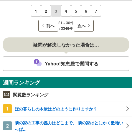
1
2
3
4
5
6
7
21～30件
前へ
次へ
/
3346件
疑問が解決しなかった場合は…
Yahoo!知恵袋で質問する
週間ランキング
閲覧数ランキング
1
ほの暮らしの木炭はどのように作りますか？
隣の家の工事の協力はどこまで。 隣の家はとにかく敷地い
2
っぱ...