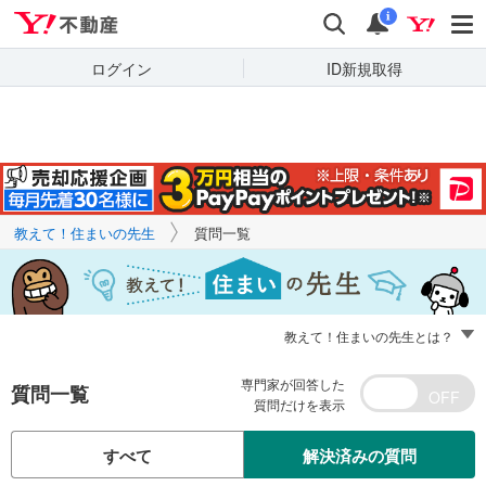
Yahoo!不動産
キーワードで
Yahoo!不動産
検索
通知
質問を探す
i
ログイン
ID新規取得
教えて！住まいの先生
質問一覧
教えて！住まいの先生とは？
専門家が回答した
質問一覧
質問だけを表示
すべて
解決済みの質問