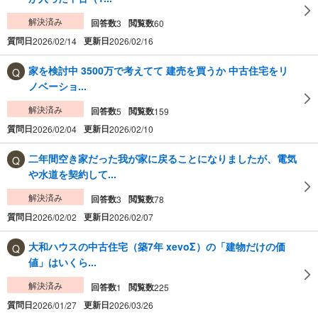
解決済み
回答数
閲覧数
3
60
質問日
更新日
2026/02/14
2026/02/16
家を検討中 3500万で考えてて 建売を買うか 中古住宅をリ
ノベーショ...
解決済み
回答数
閲覧数
5
159
質問日
更新日
2026/02/04
2026/02/10
二年間空き家だった我が家に戻ることになりましたが、電気
や水道を契約して...
解決済み
回答数
閲覧数
3
78
質問日
更新日
2026/02/02
2026/02/07
大和ハウスの中古住宅（築7年 xevoΣ）の「建物だけの価
値」はいくら...
解決済み
回答数
閲覧数
1
225
質問日
更新日
2026/01/27
2026/03/26