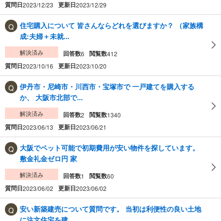
質問日
更新日
2023/12/23
2023/12/29
住宅購入について 皆さんならどれを選びますか？ （家族構
成:夫婦＋未就...
解決済み
回答数
閲覧数
6
412
質問日
更新日
2023/10/16
2023/10/20
伊丹市・尼崎市・川西市・宝塚市で 一戸建てを購入する
か、 大阪市北部で...
解決済み
回答数
閲覧数
2
1340
質問日
更新日
2023/06/13
2023/06/21
大阪でペット可能で初期費用が安い物件を探しています。
敷金礼金ゼロ円 家
解決済み
回答数
閲覧数
1
60
質問日
更新日
2023/06/02
2023/06/02
安い新築建売について質問です。 当初は利便性の良い土地
に注文住宅を建...