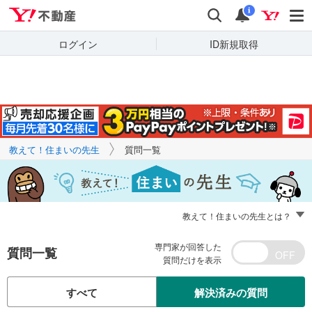
Yahoo!不動産
キーワードで
Yahoo!不動産
検索
通知
質問を探す
i
ログイン
ID新規取得
教えて！住まいの先生
質問一覧
教えて！住まいの先生とは？
専門家が回答した
質問一覧
質問だけを表示
すべて
解決済みの質問