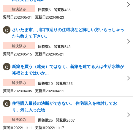
解決済み
回答数
閲覧数
5
485
質問日
更新日
2023/05/31
2023/06/23
さいたま市、川口市辺りの住環境など詳しい方いらっしゃっ
たら教えて下さい。
解決済み
回答数
閲覧数
4
543
質問日
更新日
2023/05/15
2023/05/21
新築を買う（建売）ではなく、新築を建てる人は生活水準が
裕福とまではいか...
解決済み
回答数
閲覧数
10
433
質問日
更新日
2023/04/05
2023/04/11
住宅購入最後の決断ができない。 住宅購入を検討してお
り、気に入った物...
解決済み
回答数
閲覧数
25
2607
質問日
更新日
2022/11/11
2022/11/17