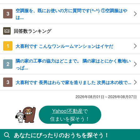
空調服を、既にお使いの方に質問です(^-^) ①空調服はや
3
は...
回答数ランキング
1
大喜利です こんなワンルームマンションはイヤだ
隣の家の工事の協力はどこまで。 隣の家はとにかく敷地い
2
っぱ...
3
大喜利です 長男はわらで家を造りました 次男は木の枝で...
2026年08月01日～2026年08月07日
Yahoo!不動産
で
住まいを探そう！
あなたにぴったりのおうちを探そう！