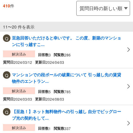
410
件
11〜20 件を表示
至急回答いただけると幸いです。 この度、新築のマンショ
ンに引っ越すこ...
解決済み
回答数
閲覧数
3
286
質問日
更新日
2024/03/12
2024/04/03
マンションでの段ボールの破棄について 引っ越し先の賃貸
物件のエントラン...
解決済み
回答数
閲覧数
5
785
質問日
更新日
2024/03/03
2024/08/03
【至急！】ネット無料物件への引っ越し 自分でビッグロー
ブ光の契約をして...
解決済み
回答数
閲覧数
1
337