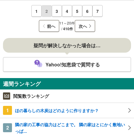
1
2
3
4
5
6
7
11～20件
前へ
次へ
/
410件
疑問が解決しなかった場合は…
Yahoo!知恵袋で質問する
週間ランキング
閲覧数ランキング
1
ほの暮らしの木炭はどのように作りますか？
隣の家の工事の協力はどこまで。 隣の家はとにかく敷地い
2
っぱ...